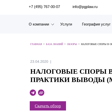
ПОИСК ПО САЙТУ
+7 (495) 767-00-07
info@pgplaw.ru
О компании
Услуги
География услуг
Знакомство с компанией
ГЛАВНАЯ
•
БАЗА ЗНАНИЙ
•
ОБЗОРЫ
•
НАЛОГОВЫЕ СПОРЫ В ОК
География услуг
Наш опыт
23.04.2020
НАЛОГОВЫЕ СПОРЫ В
Рейтинги, Награды, Цифры
ПРАКТИКИ ВЫВОДЫ (МА
Новости
Карьера
Скачать обзор
История компании