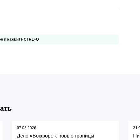
Презентации экспертов
Китай
Брошюры
 ее и нажмите
CTRL+Q
ать
07.08.2026
31.
Дело «Вокфорс»: новые границы
Пи