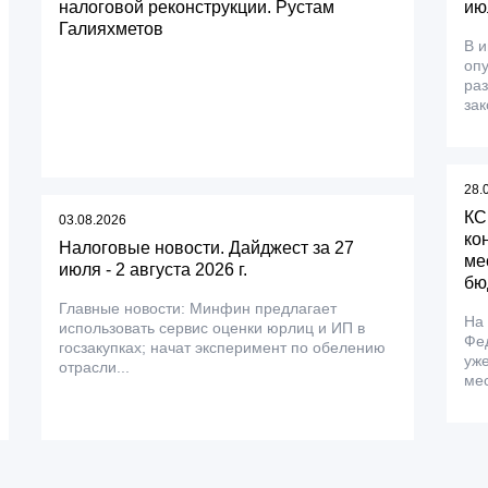
налоговой реконструкции. Рустам
ию
Галияхметов
В 
оп
ра
зак
28.
КС
03.08.2026
ко
Налоговые новости. Дайджест за 27
ме
июля - 2 августа 2026 г.
бю
Главные новости: Минфин предлагает
На
использовать сервис оценки юрлиц и ИП в
Фе
госзакупках; начат эксперимент по обелению
уже
отрасли...
мес