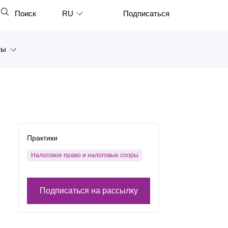
Поиск
RU
Подписаться
Закрыть
English
ты
中文
한국어
а
Deutsch
Петербург
Italiano
ярск
Español
Практики
восток
Français
Налоговое право и налоговые споры
тан
日本語
Подписаться на рассылку
Português
Türkçe