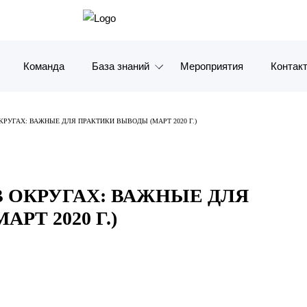
Команда
База знаний
Мероприятия
Контак
Обзоры
Москв
РУГАХ: ВАЖНЫЕ ДЛЯ ПРАКТИКИ ВЫВОДЫ (МАРТ 2020 Г.)
Алерты
Санкт-
Статьи и комментарии
Красно
 ОКРУГАХ: ВАЖНЫЕ ДЛЯ
Видео
Влади
РТ 2020 Г.)
Книги
Татарс
Журналы
ОАЭ
Антикризисный инфопортал
Корея