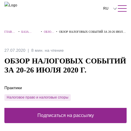
ПОИСК ПО САЙТУ
Закрыть
RU
English
ГЛАВНА
•
БАЗА
•
ОБЗОР
•
ОБЗОР НАЛОГОВЫХ СОБЫТИЙ ЗА 20-26 ИЮЛЯ
中文
Я
ЗНАНИЙ
Ы
2020 Г.
한국어
27.07.2020
8 мин. на чтение
Deutsch
ОБЗОР НАЛОГОВЫХ СОБЫТИЙ
Italiano
ЗА 20-26 ИЮЛЯ 2020 Г.
Español
Практики
Français
Налоговое право и налоговые споры
日本語
Português
Подписаться на рассылку
Türkçe