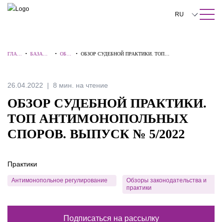
ПОИСК ПО САЙТУ
Закрыть
RU
English
ГЛАВ
•
БАЗА
•
ОБЗО
•
ОБЗОР СУДЕБНОЙ ПРАКТИКИ. ТОП
中文
НАЯ
ЗНАНИЙ
РЫ
АНТИМОНОПОЛЬНЫХ СПОРОВ. ВЫПУСК № 5/2022
한국어
26.04.2022
8 мин. на чтение
Deutsch
ОБЗОР СУДЕБНОЙ ПРАКТИКИ.
Italiano
ТОП АНТИМОНОПОЛЬНЫХ
СПОРОВ. ВЫПУСК № 5/2022
Español
Français
Практики
日本語
Антимонопольное регулирование
Обзоры законодательства и
практики
Português
Türkçe
Подписаться на рассылку