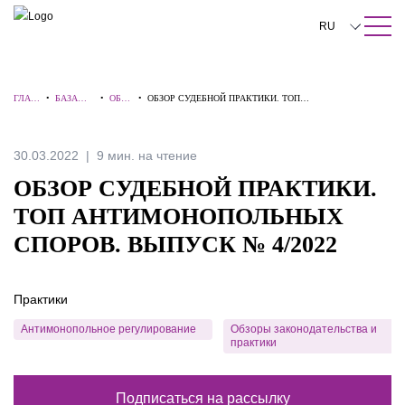
ПОИСК ПО САЙТУ
Закрыть
RU
English
ГЛАВ
•
БАЗА
•
ОБЗО
•
ОБЗОР СУДЕБНОЙ ПРАКТИКИ. ТОП
中文
НАЯ
ЗНАНИЙ
РЫ
АНТИМОНОПОЛЬНЫХ СПОРОВ. ВЫПУСК № 4/2022
한국어
30.03.2022
9 мин. на чтение
Deutsch
ОБЗОР СУДЕБНОЙ ПРАКТИКИ.
Italiano
ТОП АНТИМОНОПОЛЬНЫХ
СПОРОВ. ВЫПУСК № 4/2022
Español
Français
Практики
日本語
Антимонопольное регулирование
Обзоры законодательства и
практики
Português
Türkçe
Подписаться на рассылку