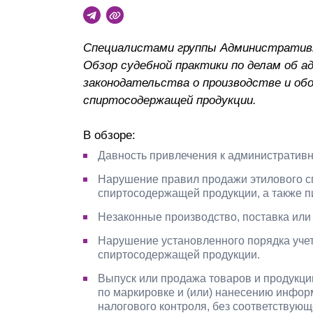
Почему «Пепеляев Групп»?
Специалистами группы Административн
Обращение Управляющего
Обзор судебной практики по делам об 
Партнера
законодательства о производстве и обо
Социальная
спиртосодержащей продукции.
ответственность
В обзоре:
Давность привлечения к административн
Нарушение правил продажи этилового сп
спиртосодержащей продукции, а также пи
Незаконные производство, поставка или 
Нарушение установленного порядка учета
спиртосодержащей продукции.
Выпуск или продажа товаров и продукци
по маркировке и (или) нанесению инфо
налогового контроля, без соответствующ