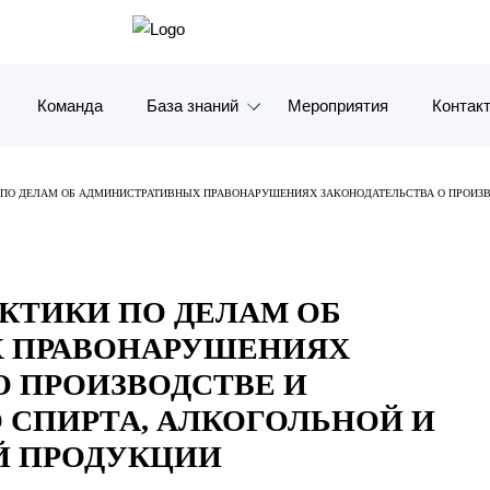
Команда
База знаний
Мероприятия
Контак
Обзоры
Москв
 ПО ДЕЛАМ ОБ АДМИНИСТРАТИВНЫХ ПРАВОНАРУШЕНИЯХ ЗАКОНОДАТЕЛЬСТВА О ПРОИЗВ
Алерты
Санкт-
УКЦИИ
Статьи и комментарии
Красно
АКТИКИ ПО ДЕЛАМ ОБ
Видео
Влади
 ПРАВОНАРУШЕНИЯХ
Книги
Татарс
О ПРОИЗВОДСТВЕ И
 СПИРТА, АЛКОГОЛЬНОЙ И
Журналы
ОАЭ
 ПРОДУКЦИИ
Антикризисный инфопортал
Корея