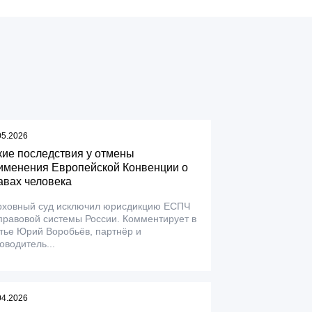
05.2026
кие последствия у отмены
именения Европейской Конвенции о
авах человека
рховный суд исключил юрисдикцию ЕСПЧ
правовой системы России. Комментирует в
тье Юрий Воробьёв, партнёр и
оводитель...
04.2026