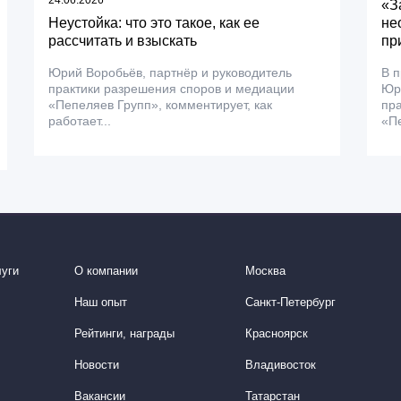
24.06.2026
«З
Неустойка: что это такое, как ее
не
рассчитать и взыскать
пр
Юрий Воробьёв, партнёр и руководитель
В 
практики разрешения споров и медиации
Юри
«Пепеляев Групп», комментирует, как
пра
работает...
«Пе
уги
О компании
Москва
Наш опыт
Санкт-Петербург
Рейтинги, награды
Красноярск
Новости
Владивосток
Вакансии
Татарстан