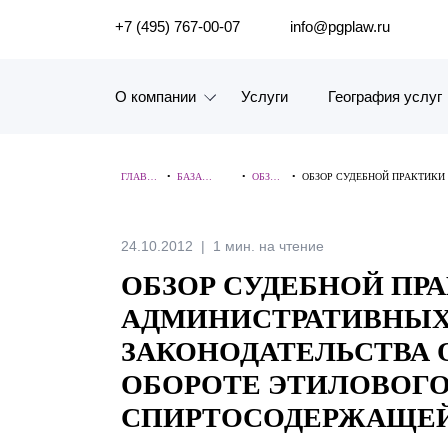
ПОИСК ПО САЙТУ
+7 (495) 767-00-07
info@pgplaw.ru
О компании
Услуги
География услуг
Знакомство с компанией
ГЛАВНА
•
БАЗА
•
ОБЗОР
•
ОБЗОР СУДЕБНОЙ ПРАКТИКИ
География услуг
Я
ЗНАНИЙ
Ы
СПИРТОСОДЕРЖАЩЕЙ ПРОД
Наш опыт
24.10.2012
1 мин. на чтение
ОБЗОР СУДЕБНОЙ ПР
Рейтинги, Награды, Цифры
АДМИНИСТРАТИВНЫХ
Новости
ЗАКОНОДАТЕЛЬСТВА 
ОБОРОТЕ ЭТИЛОВОГО
Карьера
СПИРТОСОДЕРЖАЩЕЙ
История компании