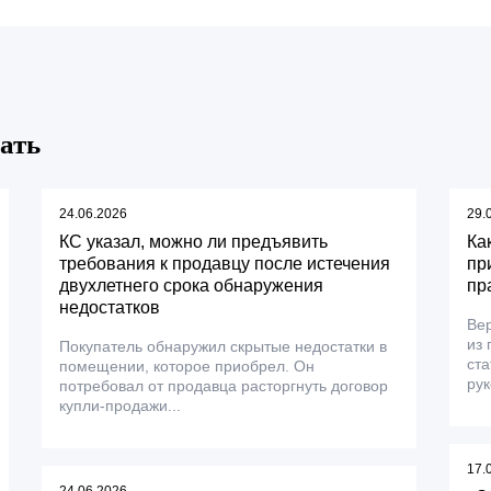
ать
24.06.2026
29.
КС указал, можно ли предъявить
Ка
требования к продавцу после истечения
пр
двухлетнего срока обнаружения
пр
недостатков
Ве
из 
Покупатель обнаружил скрытые недостатки в
ста
помещении, которое приобрел. Он
рук
потребовал от продавца расторгнуть договор
купли-продажи...
17.