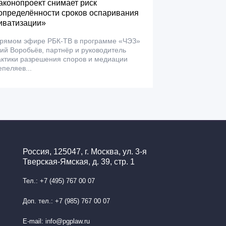
аконопроект снимает риск
определённости сроков оспаривания
иватизации»
прямом эфире РБК-ТВ в программе «ЧЭЗ»
й Воробьёв, партнёр и руководитель
ктики разрешения споров и медиации
пеляев...
Россия, 125047, г. Москва, ул. 3-я
Тверская-Ямская, д. 39, стр. 1
Тел.: +7 (495) 767 00 07
Доп. тел.: +7 (985) 767 00 07
E-mail: info@pgplaw.ru