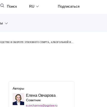
Поиск
RU
Подписаться
Закрыть
English
ты
中文
한국어
а
ОДСТВЕ И ОБОРОТЕ ЭТИЛОВОГО СПИРТА, АЛКОГОЛЬНОЙ И
Deutsch
Петербург
Italiano
ярск
Español
восток
Français
тан
日本語
Авторы
Português
Елена Овчарова
Советник
Türkçe
e.ovcharova@pgplaw.ru