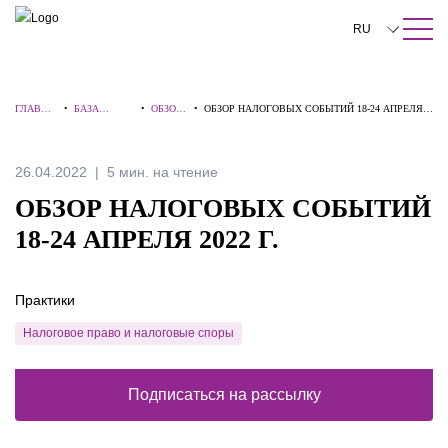
ПОИСК ПО САЙТУ
Закрыть
RU
English
ГЛАВНА
•
БАЗА
•
ОБЗОР
•
ОБЗОР НАЛОГОВЫХ СОБЫТИЙ 18-24 АПРЕЛЯ
中文
Я
ЗНАНИЙ
Ы
2022 Г.
한국어
26.04.2022
5 мин. на чтение
Deutsch
ОБЗОР НАЛОГОВЫХ СОБЫТИЙ
Italiano
18-24 АПРЕЛЯ 2022 Г.
Español
Практики
Français
Налоговое право и налоговые споры
日本語
Português
Подписаться на рассылку
Türkçe