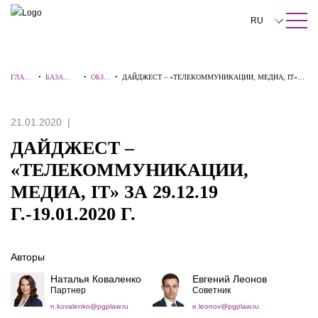
ПОИСК ПО САЙТУ
Закрыть
RU
English
ГЛАВН
•
БАЗА
•
ОБЗО
•
ДАЙДЖЕСТ – «ТЕЛЕКОММУНИКАЦИИ, МЕДИА, IT»
中文
АЯ
ЗНАНИЙ
РЫ
ЗА 29.12.19 Г.-19.01.2020 Г.
한국어
21.01.2020
Deutsch
ДАЙДЖЕСТ –
Italiano
«ТЕЛЕКОММУНИКАЦИИ,
МЕДИА, IT» ЗА 29.12.19
Español
Г.-19.01.2020 Г.
Français
日本語
Авторы
Português
Наталья Коваленко
Евгений Леонов
Партнер
Советник
Türkçe
n.kovalenko@pgplaw.ru
e.leonov@pgplaw.ru