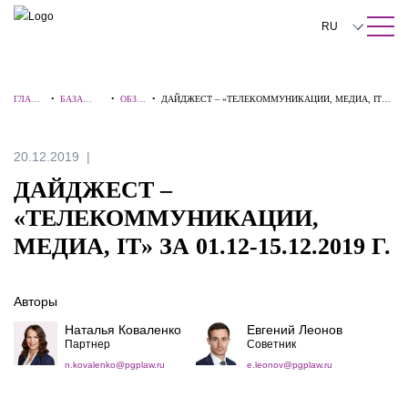
ПОИСК ПО САЙТУ
Закрыть
RU
English
ГЛАВН
•
БАЗА
•
ОБЗО
•
ДАЙДЖЕСТ – «ТЕЛЕКОММУНИКАЦИИ, МЕДИА, IT»
中文
АЯ
ЗНАНИЙ
РЫ
ЗА 01.12-15.12.2019 Г.
한국어
20.12.2019
Deutsch
ДАЙДЖЕСТ –
Italiano
«ТЕЛЕКОММУНИКАЦИИ,
МЕДИА, IT» ЗА 01.12-15.12.2019 Г.
Español
Français
Авторы
日本語
Наталья Коваленко
Евгений Леонов
Партнер
Советник
Português
n.kovalenko@pgplaw.ru
e.leonov@pgplaw.ru
Türkçe