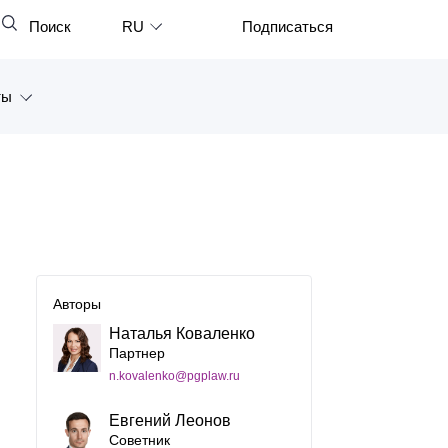
Поиск
RU
Подписаться
Закрыть
English
ты
中文
한국어
а
Deutsch
Петербург
Italiano
ярск
Español
восток
Авторы
Français
Наталья Коваленко
тан
日本語
Партнер
n.kovalenko@pgplaw.ru
Português
Евгений Леонов
Türkçe
Советник