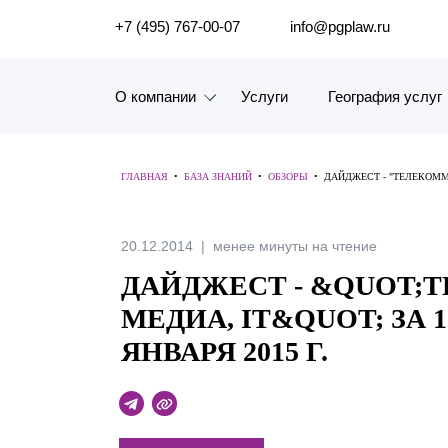
ПОИСК ПО САЙТУ
+7 (495) 767-00-07
info@pgplaw.ru
О компании
Услуги
География услуг
Знакомство с компанией
ГЛАВНАЯ
•
БАЗА ЗНАНИЙ
•
ОБЗОРЫ
•
ДАЙДЖЕСТ - "ТЕЛЕКОММУН
География услуг
Наш опыт
20.12.2014
менее минуты на чтение
ДАЙДЖЕСТ - &QUOT;
Рейтинги, Награды, Цифры
МЕДИА, IT&QUOT; ЗА 15 
Новости
ЯНВАРЯ 2015 Г.
Карьера
История компании