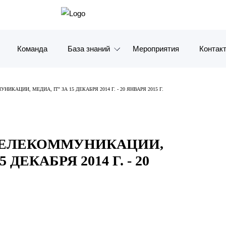
Команда
База знаний
Мероприятия
Контак
Обзоры
Москв
ИКАЦИИ, МЕДИА, IT" ЗА 15 ДЕКАБРЯ 2014 Г. - 20 ЯНВАРЯ 2015 Г.
Алерты
Санкт-
Статьи и комментарии
Красно
ТЕЛЕКОММУНИКАЦИИ,
Видео
Влади
ДЕКАБРЯ 2014 Г. - 20
Книги
Татарс
Журналы
ОАЭ
Антикризисный инфопортал
Корея