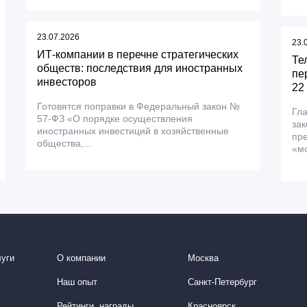
23.07.2026
23.
ИТ-компании в перечне стратегических
Те
обществ: последствия для иностранных
пе
инвесторов
22
Готовятся поправки в Федеральный закон №
Гл
57-ФЗ «О порядке осуществления
зак
иностранных инвестиций в хозяйственные
пр
общества,...
«мо
уги
О компании
Москва
Наш опыт
Санкт-Петербург
Рейтинги, награды
Красноярск