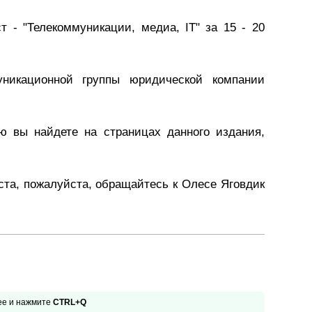
Презентации экспертов
Китай
- "Телекоммуникации, медиа, IT" за 15 - 20
Брошюры
уникационной группы юридической компании
ю вы найдете на страницах данного издания,
та, пожалуйста, обращайтесь к Олесе Яговдик
 ее и нажмите
CTRL+Q