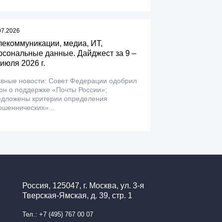
07.2026
лекоммуникации, медиа, ИТ,
рсональные данные. Дайджест за 9 –
 июля 2026 г.
авные новости: Совет Федерации одобрил
он о поддержке «Почты России»;
едложены критерии определения
шеннических»...
Россия, 125047, г. Москва, ул. 3-я
Тверская-Ямская, д. 39, стр. 1
Тел.: +7 (495) 767 00 07