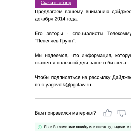
Скачать обзор
Почему «Пепеляев Групп»?
Предлагаем вашему вниманию дайджест 
декабря 2014 года.
Обращение Управляющего
Партнера
Его авторы - специалисты Телекомм
"Пепеляев Групп".
Социальная
ответственность
Мы надеемся, что информация, котору
окажется полезной для вашего бизнеса.
Чтобы подписаться на рассылку Дайджес
по o.yagovdik@pgplaw.ru.
Вам понравился материал?
Если Вы заметили ошибку или опечатку, выделите