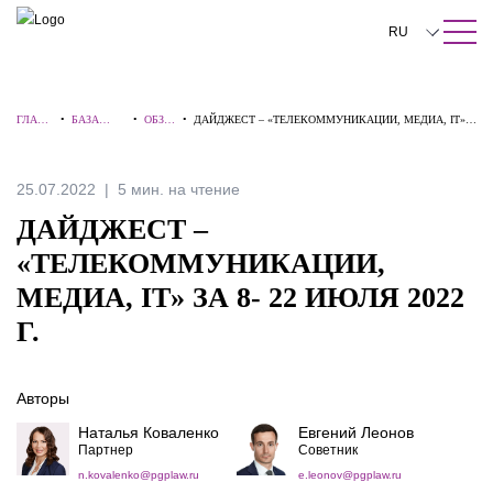
ПОИСК ПО САЙТУ
Закрыть
RU
English
ГЛАВН
•
БАЗА
•
ОБЗО
•
ДАЙДЖЕСТ – «ТЕЛЕКОММУНИКАЦИИ, МЕДИА, IT»
中文
АЯ
ЗНАНИЙ
РЫ
ЗА 8- 22 ИЮЛЯ 2022 Г.
한국어
25.07.2022
5 мин. на чтение
Deutsch
ДАЙДЖЕСТ –
Italiano
«ТЕЛЕКОММУНИКАЦИИ,
МЕДИА, IT» ЗА 8- 22 ИЮЛЯ 2022
Español
Г.
Français
日本語
Авторы
Português
Наталья Коваленко
Евгений Леонов
Партнер
Советник
Türkçe
n.kovalenko@pgplaw.ru
e.leonov@pgplaw.ru