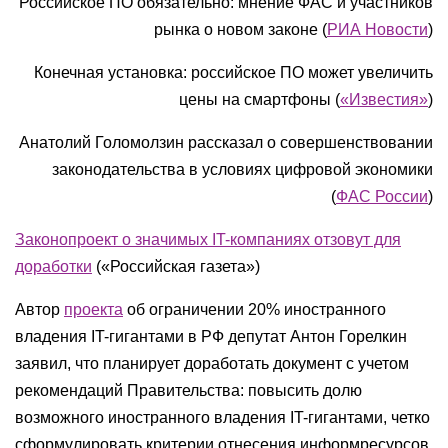
Российское ПО обязательно: мнение ФАС и участников
рынка о новом законе (
РИА Новости
)
Конечная установка: российское ПО может увеличить
цены на смартфоны (
«Известия»
)
Анатолий Голомолзин рассказал о совершенствовании
законодательства в условиях цифровой экономики
(
ФАС России
)
Законопроект о значимых IT-компаниях отзовут для
доработки
(«Российская газета»)
Автор
проекта
об ограничении 20% иностранного
владения IT-гигантами в РФ депутат Антон Горелкин
заявил, что планирует доработать документ с учетом
рекомендаций Правительства: повысить долю
возможного иностранного владения IT-гигантами, четко
сформулировать критерии отнесения информресурсов