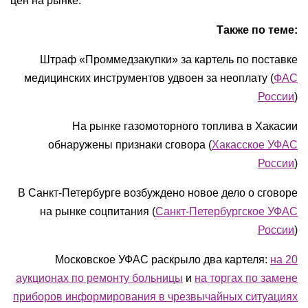
цен на рынке.
Также по теме:
Штраф «Проммедзакупки» за картель по поставке
медицинских инструментов удвоен за неоплату (
ФАС
России
)
На рынке газомоторного топлива в Хакасии
обнаружены признаки сговора (
Хакасское УФАС
России
)
В Санкт-Петербурге возбуждено новое дело о сговоре
на рынке соцпитания (
Санкт-Петербургское УФАС
России
)
Московское УФАС раскрыло два картеля:
на 20
аукционах по ремонту больницы
и
на торгах по замене
приборов информирования в чрезвычайных ситуациях