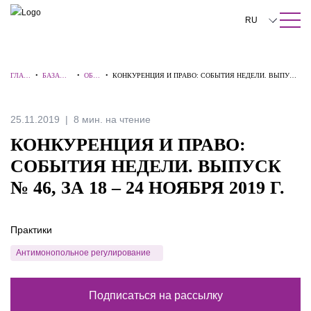
ПОИСК ПО САЙТУ
Закрыть
RU
English
ГЛАВ
•
БАЗА
•
ОБЗО
•
КОНКУРЕНЦИЯ И ПРАВО: СОБЫТИЯ НЕДЕЛИ. ВЫПУСК
中文
НАЯ
ЗНАНИЙ
РЫ
№ 46, ЗА 18 – 24 НОЯБРЯ 2019 Г.
한국어
25.11.2019
8 мин. на чтение
Deutsch
КОНКУРЕНЦИЯ И ПРАВО:
Italiano
СОБЫТИЯ НЕДЕЛИ. ВЫПУСК
№ 46, ЗА 18 – 24 НОЯБРЯ 2019 Г.
Español
Français
Практики
日本語
Антимонопольное регулирование
Português
Подписаться на рассылку
Türkçe