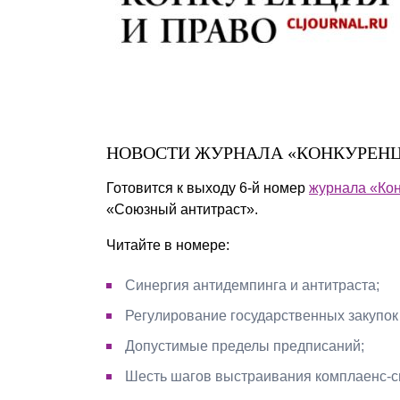
Почему «Пепеляев Групп»?
Обращение Управляющего
Партнера
Социальная
ответственность
НОВОСТИ ЖУРНАЛА «КОНКУРЕНЦ
Готовится к выходу 6-й номер
журнала «Кон
«Союзный антитраст».
Читайте в номере:
Синергия антидемпинга и антитраста;
Регулирование государственных закупок
Допустимые пределы предписаний;
Шесть шагов выстраивания комплаенс-с