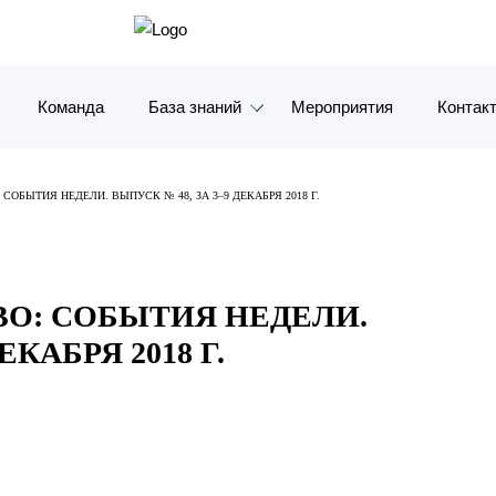
Команда
База знаний
Мероприятия
Контак
Обзоры
Москв
СОБЫТИЯ НЕДЕЛИ. ВЫПУСК № 48, ЗА 3–9 ДЕКАБРЯ 2018 Г.
Алерты
Санкт-
Статьи и комментарии
Красно
ВО: СОБЫТИЯ НЕДЕЛИ.
Видео
Влади
ЕКАБРЯ 2018 Г.
Книги
Татарс
Журналы
ОАЭ
Антикризисный инфопортал
Корея