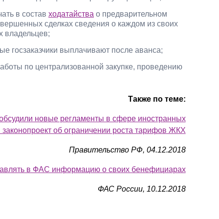
чать в состав
ходатайства
о предварительном
вершенных сделках сведения о каждом из своих
 владельцев;
рые госзаказчики выплачивают после аванса;
аботы по централизованной закупке, проведению
Также по теме:
обсудили новые регламенты в сфере иностранных
 законопроект об ограничении роста тарифов ЖКХ
Правительство РФ, 04.12.2018
авлять в ФАС информацию о своих бенефициарах
ФАС России, 10.12.2018