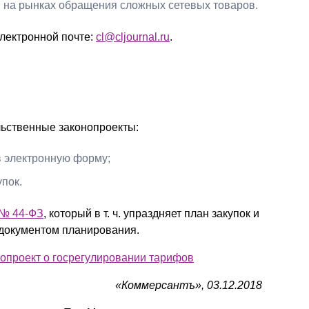
 на рынках обращения сложных сетевых товаров.
лектронной почте:
cl@cljournal.ru
.
льственные законопроекты:
в электронную форму;
пок.
 № 44-ФЗ
, который в т. ч. упраздняет план закупок и
 документом планирования.
опроект о госрегулировании тарифов
«Коммерсантъ», 03.12.2018