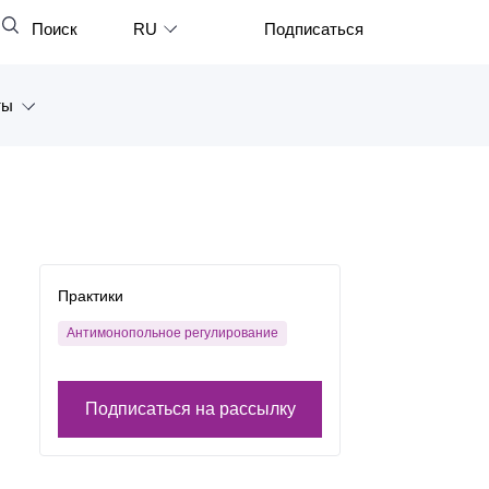
Поиск
RU
Подписаться
Закрыть
English
ты
中文
한국어
а
Deutsch
Петербург
Italiano
ярск
Español
Практики
восток
Français
Антимонопольное регулирование
тан
日本語
Подписаться на рассылку
Português
Türkçe