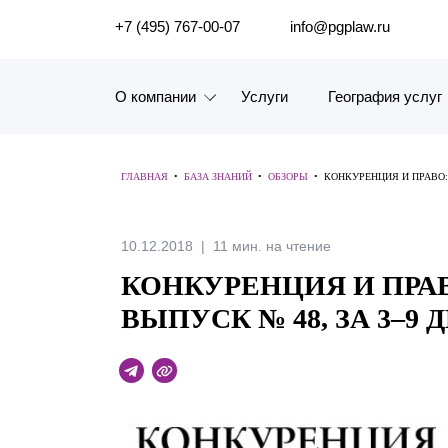
ПОИСК ПО САЙТУ
+7 (495) 767-00-07
info@pgplaw.ru
О компании
Услуги
География услуг
Знакомство с компанией
ГЛАВНАЯ
•
БАЗА ЗНАНИЙ
•
ОБЗОРЫ
•
КОНКУРЕНЦИЯ И ПРАВО: 
География услуг
Наш опыт
10.12.2018
11 мин. на чтение
КОНКУРЕНЦИЯ И ПРА
Рейтинги, Награды, Цифры
ВЫПУСК № 48, ЗА 3–9 Д
Новости
Карьера
История компании