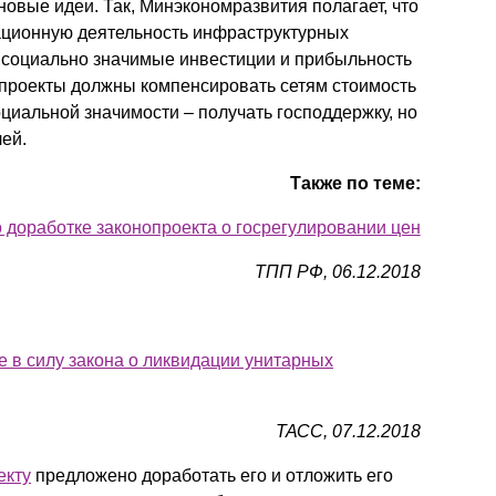
новые идеи. Так, Минэкономразвития полагает, что
ационную деятельность инфраструктурных
 социально значимые инвестиции и прибыльность
 проекты должны компенсировать сетям стоимость
оциальной значимости – получать господдержку, но
лей.
Также по теме:
доработке законопроекта о госрегулировании цен
ТПП РФ, 06.12.2018
 в силу закона о ликвидации унитарных
ТАСС, 07.12.2018
екту
предложено доработать его и отложить его