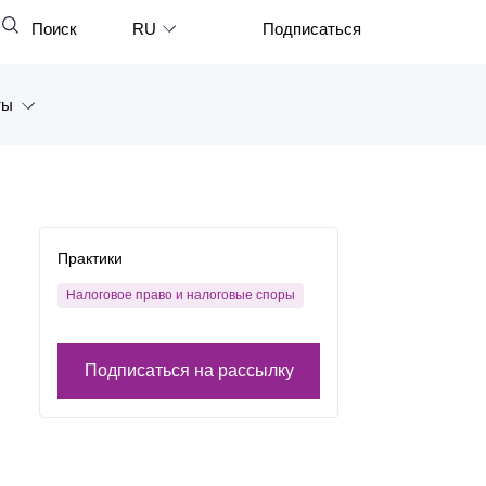
Поиск
RU
Подписаться
Закрыть
English
ты
中文
한국어
а
Deutsch
Петербург
Italiano
Практики
ярск
Español
Налоговое право и налоговые споры
восток
Français
тан
Подписаться на рассылку
日本語
Português
Türkçe