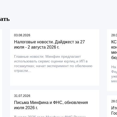
ать
03.08.2026
28.
Налоговые новости. Дайджест за 27
КС
июля - 2 августа 2026 г.
ко
ме
Главные новости: Минфин предлагает
бю
использовать сервис оценки юрлиц и ИП в
госзакупках; начат эксперимент по обелению
На
отрасли...
Фе
уже
мес
31.07.2026
28.
Письма Минфина и ФНС, обновления
июля 2026 г.
Ит
Го