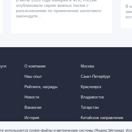
В июле 2026 года Минфин и ФНС России
опубликовали серию важных писем с
В а
разъяснениями по применению налогового
зак
законодате...
ос
уги
О компании
Москва
Наш опыт
Санкт-Петербург
Рейтинги, награды
Красноярск
Новости
Владивосток
Вакансии
Татарстан
История
Китайское направление
Корейское направление
те используются cookie-файлы и метрические системы (Яндекс.Метрика). Исп