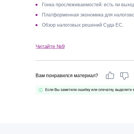
Гонка прослеживаемостей: есть ли выхо
Почему «Пепеляев Групп»?
Платформенная экономика для налогово
Обращение Управляющего
Обзор налоговых решений Суда ЕС.
Партнера
Социальная
Читайте №9
ответственность
Вам понравился материал?
Если Вы заметили ошибку или опечатку, выделите