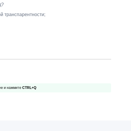
д?
Презентации экспертов
Китай
й транспарентности;
Брошюры
 ее и нажмите
CTRL+Q