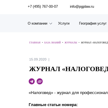
ПОИСК ПО САЙТУ
+7 (495) 767-00-07
info@pgplaw.ru
О компании
Услуги
География услуг
Знакомство с компанией
ГЛАВНАЯ
•
БАЗА ЗНАНИЙ
•
ЖУРНАЛЫ
•
ЖУРНАЛ «НАЛОГОВЕД» 
География услуг
Наш опыт
15.09.2020
ЖУРНАЛ «НАЛОГОВЕД» 
Рейтинги, Награды, Цифры
Новости
Карьера
«Налоговед» - журнал для профессионало
История компании
Главные статьи номера: