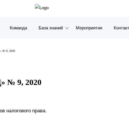
Команда
База знаний
Мероприятия
Контак
Обзоры
Москв
№ 9, 2020
Алерты
Санкт-
Статьи и комментарии
Красно
№ 9, 2020
Видео
Влади
Книги
Татарс
Журналы
ОАЭ
в налогового права.
Антикризисный инфопортал
Корея