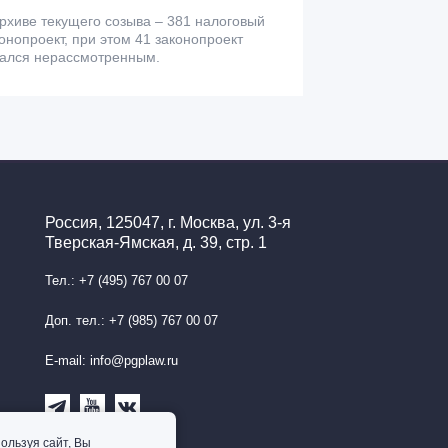
рхиве текущего созыва – 381 налоговый
онопроект, при этом 41 законопроект
тался нерассмотренным.
Россия, 125047, г. Москва, ул. 3-я
Тверская-Ямская, д. 39, стр. 1
Тел.: +7 (495) 767 00 07
Доп. тел.: +7 (985) 767 00 07
E-mail: info@pgplaw.ru
ользуя сайт, Вы