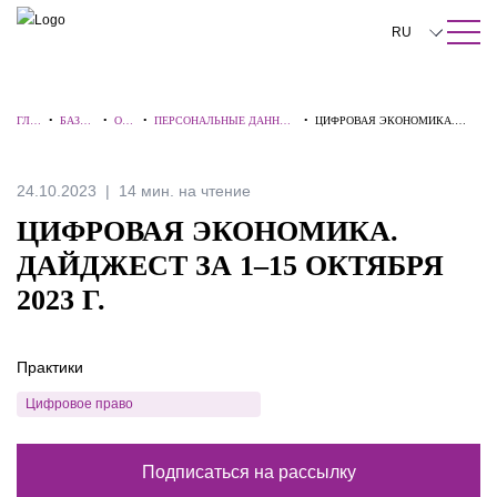
ПОИСК ПО САЙТУ
Закрыть
RU
English
ГЛА
•
БАЗА
•
ОБЗ
•
ПЕРСОНАЛЬНЫЕ ДАННЫЕ
•
ЦИФРОВАЯ ЭКОНОМИКА.
中文
ВНА
ЗНАНИ
ОР
И ЦИФРОВАЯ
ДАЙДЖЕСТ ЗА 1–15 ОКТЯБРЯ
Я
Й
Ы
ЭКОНОМИКА
2023 Г.
한국어
24.10.2023
14 мин. на чтение
Deutsch
ЦИФРОВАЯ ЭКОНОМИКА.
Italiano
ДАЙДЖЕСТ ЗА 1–15 ОКТЯБРЯ
2023 Г.
Español
Français
Практики
日本語
Цифровое право
Português
Подписаться на рассылку
Türkçe