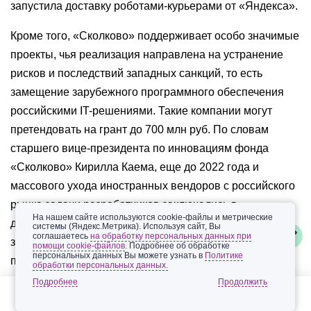
запустила доставку роботами-курьерами от «Яндекса».
Кроме того, «Сколково» поддерживает особо значимые
проекты, чья реализация направлена на устранение
рисков и последствий западных санкций, то есть
замещение зарубежного программного обеспечения
российскими IT-решениями. Такие компании могут
претендовать на грант до 700 млн руб. По словам
старшего вице-президента по инновациям фонда
«Сколково» Кирилла Каема, еще до 2022 года и
массового ухода иностранных вендоров с российского
рынка задачи разработчиков заключались в
На нашем сайте используются cookie-файлы и метрические
донастройке и создании ПО для решения конкретных
системы (Яндекс.Метрика). Используя сайт, Вы
соглашаетесь
на обработку персональных данных при
задач — и компетенции экспертов росли
помощи cookie-файлов
. Подробнее об обработке
персональных данных Вы можете узнать в
Политике
преимущественно в этом направлении. «Сейчас нам
обработки персональных данных.
нужно изменить существующие меры поддержки и
Подробнее
направить их на то, чтобы они во многом решали