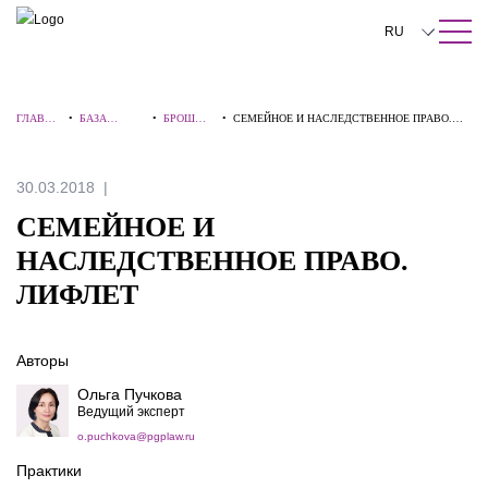
ПОИСК ПО САЙТУ
Закрыть
RU
English
ГЛАВНА
•
БАЗА
•
БРОШЮР
•
СЕМЕЙНОЕ И НАСЛЕДСТВЕННОЕ ПРАВО.
中文
Я
ЗНАНИЙ
Ы
ЛИФЛЕТ
한국어
30.03.2018
Deutsch
СЕМЕЙНОЕ И
Italiano
НАСЛЕДСТВЕННОЕ ПРАВО.
ЛИФЛЕТ
Español
Français
Авторы
日本語
Ольга Пучкова
Ведущий эксперт
Português
o.puchkova@pgplaw.ru
Türkçe
Практики