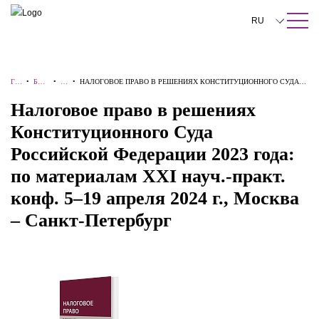
ПОИСК ПО САЙТУ
Закрыть
RU
English
中文
ГЛ
•
БАЗ
•
К
•
НАЛОГОВОЕ ПРАВО В РЕШЕНИЯХ КОНСТИТУЦИОННОГО СУДА
АВ
А
Н
РОССИЙСКОЙ ФЕДЕРАЦИИ 2023 ГОДА: ПО МАТЕРИАЛАМ XXI
Налоговое право в решениях
한국어
НА
ЗНА
И
НАУЧ.-ПРАКТ. КОНФ. 5–19 АПРЕЛЯ 2024 Г., МОСКВА – САНКТ-
Конституционного Суда
Deutsch
Я
НИЙ
Г
ПЕТЕРБУРГ
Российской Федерации 2023 года:
И
Italiano
по материалам XXI науч.-практ.
Español
конф. 5–19 апреля 2024 г., Москва
– Санкт-Петербург
Français
日本語
Português
Türkçe