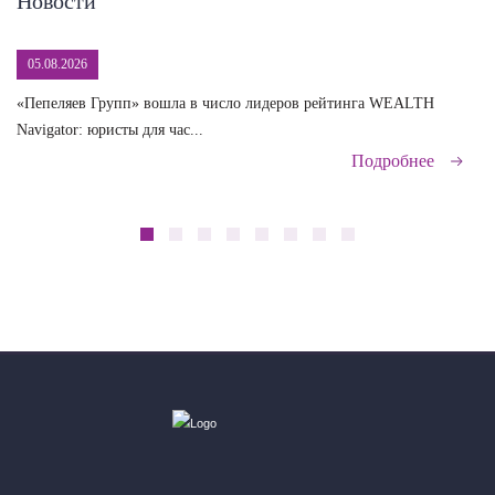
Новости
05.08.2026
«Пепеляев Групп» вошла в число лидеров рейтинга WEALTH
На
Navigator: юристы для час...
сд
Подробнее