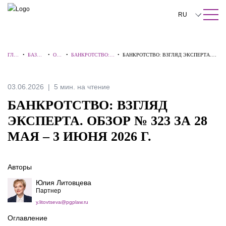
ПОИСК ПО САЙТУ
Закрыть
RU
English
ГЛА
•
БАЗА
•
ОБЗ
•
БАНКРОТСТВО:
•
БАНКРОТСТВО: ВЗГЛЯД ЭКСПЕРТА.
中文
ВНА
ЗНАНИ
ОР
ВЗГЛЯД
ОБЗОР № 323 ЗА 28 МАЯ – 3 ИЮНЯ 2026
Я
Й
Ы
ЭКСПЕРТА
Г.
한국어
03.06.2026
5 мин. на чтение
Deutsch
БАНКРОТСТВО: ВЗГЛЯД
Italiano
ЭКСПЕРТА. ОБЗОР № 323 ЗА 28
МАЯ – 3 ИЮНЯ 2026 Г.
Español
Français
Авторы
日本語
Юлия Литовцева
Партнер
Português
y.litovtseva@pgplaw.ru
Türkçe
Оглавление