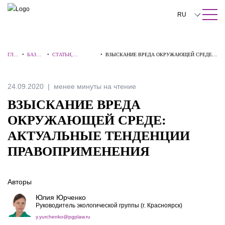
ПОИСК ПО САЙТУ
Закрыть
RU
English
ГЛА
•
БАЗА
•
СТАТЬИ,
•
ВЗЫСКАНИЕ ВРЕДА ОКРУЖАЮЩЕЙ СРЕДЕ:
中文
ВНА
ЗНАНИ
КОММЕНТАРИИ,
АКТУАЛЬНЫЕ ТЕНДЕНЦИИ
Я
Й
ИНТЕРВЬЮ
ПРАВОПРИМЕНЕНИЯ
한국어
24.09.2020
менее минуты на чтение
Deutsch
ВЗЫСКАНИЕ ВРЕДА
Italiano
ОКРУЖАЮЩЕЙ СРЕДЕ:
АКТУАЛЬНЫЕ ТЕНДЕНЦИИ
Español
ПРАВОПРИМЕНЕНИЯ
Français
日本語
Авторы
Português
Юлия Юрченко
Руководитель экологической группы (г. Красноярск)
Türkçe
y.yurchenko@pgplaw.ru