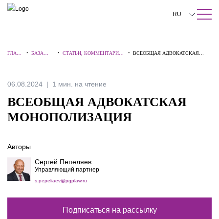
ПОИСК ПО САЙТУ
Закрыть
RU
English
ГЛАВН
•
БАЗА
•
СТАТЬИ, КОММЕНТАРИИ,
•
ВСЕОБЩАЯ АДВОКАТСКАЯ
中文
АЯ
ЗНАНИЙ
ИНТЕРВЬЮ
МОНОПОЛИЗАЦИЯ
한국어
06.08.2024
1 мин. на чтение
Deutsch
ВСЕОБЩАЯ АДВОКАТСКАЯ
Italiano
МОНОПОЛИЗАЦИЯ
Español
Авторы
Français
Сергей Пепеляев
日本語
Управляющий партнер
s.pepeliaev@pgplaw.ru
Português
Türkçe
Подписаться на рассылку