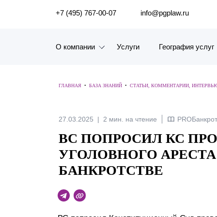
ПОИСК ПО САЙТУ
+7 (495) 767-00-07
info@pgplaw.ru
О компании
Услуги
География услуг
Знакомство с компанией
ГЛАВНАЯ
•
БАЗА ЗНАНИЙ
•
СТАТЬИ, КОММЕНТАРИИ, ИНТЕРВЬ
География услуг
Наш опыт
27.03.2025
2 мин. на чтение
PROБанкрот
ВС ПОПРОСИЛ КС ПР
Рейтинги, Награды, Цифры
УГОЛОВНОГО АРЕСТА
Новости
БАНКРОТСТВЕ
Карьера
История компании