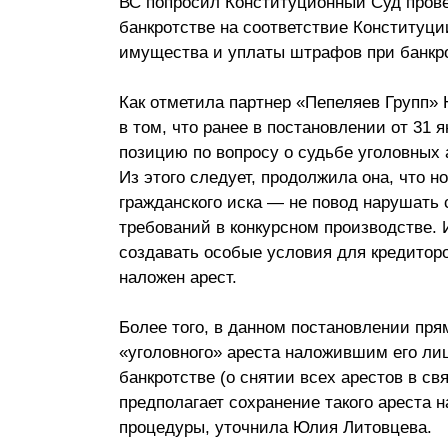
ВС попросил Конституционный Cуд прове
Почему «Пепеляев Групп»?
банкротстве на соответствие Конституци
имущества и уплаты штрафов при банкро
Обращение Управляющего
Партнера
Как отметила партнер «Пепеляев Групп»
в том, что ранее в постановлении от 31
Социальная
позицию по вопросу о судьбе уголовных 
ответственность
Из этого следует, продолжила она, что 
гражданского иска — не повод нарушать
требований в конкурсном производстве. 
создавать особые условия для кредиторо
наложен арест.
Более того, в данном постановлении прям
«уголовного» ареста наложившим его лицо
банкротстве (о снятии всех арестов в св
предполагает сохранение такого ареста 
процедуры, уточнила Юлия Литовцева.