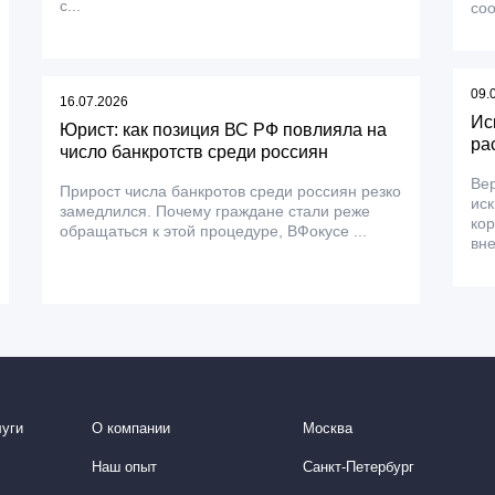
с...
соо
09.
16.07.2026
Ис
Юрист: как позиция ВС РФ повлияла на
ра
число банкротств среди россиян
Вер
Прирост числа банкротов среди россиян резко
ис
замедлился. Почему граждане стали реже
ко
обращаться к этой процедуре, ВФокусе ...
вне
уги
О компании
Москва
Наш опыт
Санкт-Петербург