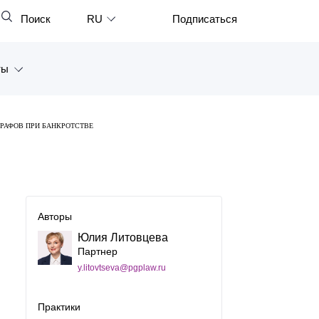
Поиск
RU
Подписаться
Закрыть
English
ты
中文
한국어
а
ТРАФОВ ПРИ БАНКРОТСТВЕ
Deutsch
Петербург
Italiano
ярск
Español
восток
Авторы
Français
Юлия Литовцева
тан
日本語
Партнер
y.litovtseva@pgplaw.ru
Português
Türkçe
Практики