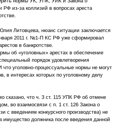
рить нормы УК, УПК, УИК и Закона о
Презентации экспертов
Китай
и РФ из-за коллизий в вопросах ареста
тстве.
Брошюры
 Юлия Литовцева, нюанс ситуации заключается
 января 2011 г. №1-П КС РФ уже сформировал
арестов в банкротстве.
нормы об «уголовных» арестах в обеспечение
 специальный порядок удовлетворения
И что уголовно-процессуальные нормы не могут
в, в интересах которых по уголовному делу
о сказано, что ч. 3 ст. 115 УПК РФ об отмене
м, во взаимосвязи с п. 1 ст. 126 Закона о
язи с введением конкурсного производства) не
на имущество должника после введения данной