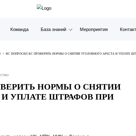
Команда
База знаний
Мероприятия
Контак
Обзоры
Москв
Ю
•
ВС ПОПРОСИЛ КС ПРОВЕРИТЬ НОРМЫ О СНЯТИИ УГОЛОВНОГО АРЕСТА И УПЛАТЕ Ш
Алерты
Санкт-
ство
Статьи и комментарии
Красно
ОВЕРИТЬ НОРМЫ О СНЯТИИ
Видео
Влади
 И УПЛАТЕ ШТРАФОВ ПРИ
Книги
Татарс
Журналы
ОАЭ
Антикризисный инфопортал
Корея