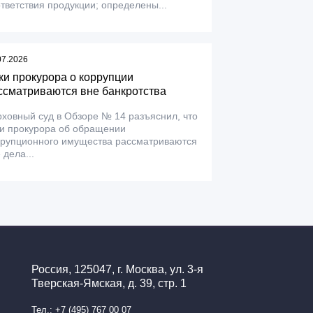
тветствия продукции; определены...
07.2026
ки прокурора о коррупции
ссматриваются вне банкротства
ховный суд в Обзоре № 14 разъяснил, что
ки прокурора об обращении
ррупционного имущества рассматриваются
 дела...
Россия, 125047, г. Москва, ул. 3-я
Тверская-Ямская, д. 39, стр. 1
Тел.: +7 (495) 767 00 07