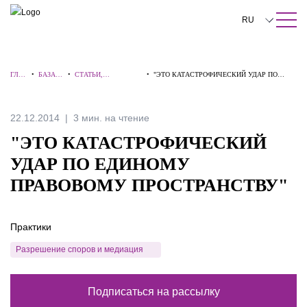
ПОИСК ПО САЙТУ
Закрыть
RU
English
ГЛА
•
БАЗА
•
СТАТЬИ,
•
"ЭТО КАТАСТРОФИЧЕСКИЙ УДАР ПО
中文
ВНА
ЗНАНИ
КОММЕНТАРИИ,
ЕДИНОМУ ПРАВОВОМУ ПРОСТРАНСТВУ"
Я
Й
ИНТЕРВЬЮ
한국어
22.12.2014
3 мин. на чтение
Deutsch
"ЭТО КАТАСТРОФИЧЕСКИЙ
Italiano
УДАР ПО ЕДИНОМУ
ПРАВОВОМУ ПРОСТРАНСТВУ"
Español
Français
Практики
日本語
Разрешение споров и медиация
Português
Подписаться на рассылку
Türkçe