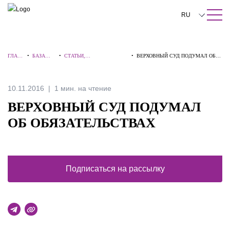
ПОИСК ПО САЙТУ
Закрыть
RU
English
ГЛАВ
•
БАЗА
•
СТАТЬИ,
•
ВЕРХОВНЫЙ СУД ПОДУМАЛ ОБ
中文
НАЯ
ЗНАНИЙ
КОММЕНТАРИИ,
ОБЯЗАТЕЛЬСТВАХ
ИНТЕРВЬЮ
한국어
10.11.2016
1 мин. на чтение
Deutsch
ВЕРХОВНЫЙ СУД ПОДУМАЛ
Italiano
ОБ ОБЯЗАТЕЛЬСТВАХ
Español
Français
Подписаться на рассылку
日本語
Português
Türkçe