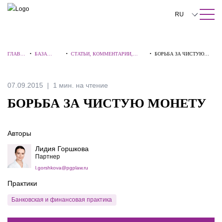
ПОИСК ПО САЙТУ
Закрыть
RU
English
ГЛАВН
•
БАЗА
•
СТАТЬИ, КОММЕНТАРИИ,
•
БОРЬБА ЗА ЧИСТУЮ
中文
АЯ
ЗНАНИЙ
ИНТЕРВЬЮ
МОНЕТУ
한국어
07.09.2015
1 мин. на чтение
Deutsch
БОРЬБА ЗА ЧИСТУЮ МОНЕТУ
Italiano
Авторы
Español
Лидия Горшкова
Français
Партнер
l.gorshkova@pgplaw.ru
日本語
Практики
Português
Банковская и финансовая практика
Türkçe