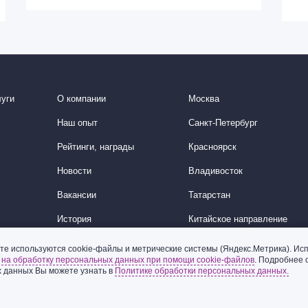
уги
О компании
Москва
Наш опыт
Санкт-Петербург
Рейтинги, награды
Красноярск
Новости
Владивосток
Вакансии
Татарстан
История
Китайское направление
Корейское направление
те используются cookie-файлы и метрические системы (Яндекс.Метрика). Исп
ь
на обработку персональных данных при помощи cookie-файлов
. Подробнее 
Ближний Восток
 данных Вы можете узнать в
Политике обработки персональных данных.