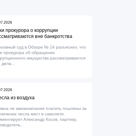
07.2026
ки прокурора о коррупции
ссматриваются вне банкротства
ховный суд в Обзоре № 14 разъяснил, что
ки прокурора об обращении
ррупционного имущества рассматриваются
 дела...
07.2026
есла из воздуха
лжна ли авиакомпания платить пошлины за
личение числа мест в самолете.
ментирует Александр Косов, партнер,
оводитель...