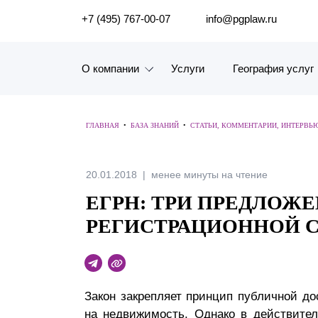
ПОИСК ПО САЙТУ
+7 (495) 767-00-07
info@pgplaw.ru
О компании
Услуги
География услуг
Знакомство с компанией
ГЛАВНАЯ
•
БАЗА ЗНАНИЙ
•
СТАТЬИ, КОММЕНТАРИИ, ИНТЕРВЬ
География услуг
Наш опыт
20.01.2018
менее минуты на чтение
ЕГРН: ТРИ ПРЕДЛОЖ
Рейтинги, Награды, Цифры
РЕГИСТРАЦИОННОЙ 
Новости
Карьера
Закон закрепляет принцип публичной до
История компании
на недвижимость. Однако в действител