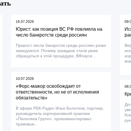
ать
16.07.2026
09.
Юрист: как позиция ВС РФ повлияла на
Ис
число банкротств среди россиян
ра
Прирост числа банкротов среди россиян резко
Вер
замедлился. Почему граждане стали реже
ис
обращаться к этой процедуре, ВФокусе ...
ко
вне
10.07.2026
«Форс-мажор освобождает от
08.
ответственности, но не от исполнения
Кр
обязательств»
До
В эфире РБК-Радио Илья Болотнов, партнер,
уве
руководитель корпоративной практики
Ком
«Пепеляев Групп», прокомментировал
рук
правовые...