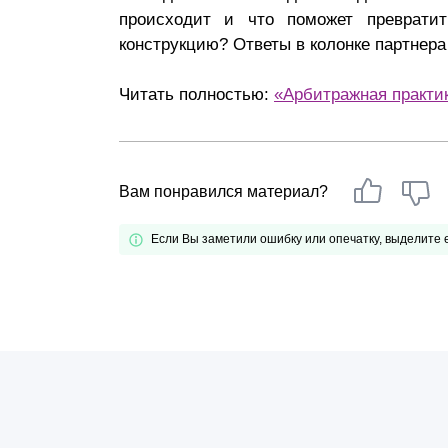
происходит и что поможет преврат
Почему «Пепеляев Групп»?
конструкцию? Ответы в колонке партнера
Обращение Управляющего
Читать полностью:
Партнера
«Арбитражная практи
Социальная
ответственность
Вам понравился материал?
Если Вы заметили ошибку или опечатку, выделите