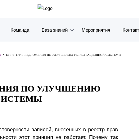
Команда
База знаний
Мероприятия
Контак
Обзоры
Москв
Ю
•
ЕГРН: ТРИ ПРЕДЛОЖЕНИЯ ПО УЛУЧШЕНИЮ РЕГИСТРАЦИОННОЙ СИСТЕМЫ
Алерты
Санкт-
Статьи и комментарии
Красно
ЕНИЯ ПО УЛУЧШЕНИЮ
Видео
Влади
СИСТЕМЫ
Книги
Татарс
Журналы
ОАЭ
стоверности записей, внесенных в реестр прав
Антикризисный инфопортал
Корея
ьности этот принцип не работает. Почему так