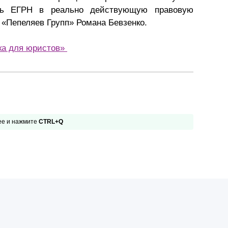
ить ЕГРН в реально действующую правовую
Презентации экспертов
Китай
 «Пепеляев Групп» Романа Бевзенко.
Брошюры
ка для юристов»
 ее и нажмите
CTRL+Q