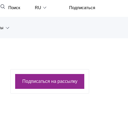
Поиск
RU
Подписаться
Закрыть
English
ты
中文
한국어
а
Deutsch
Петербург
Italiano
ярск
Español
Подписаться на рассылку
восток
Français
тан
日本語
Português
Türkçe