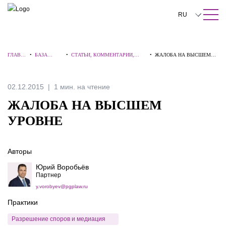
ПОИСК ПО САЙТУ
Закрыть
RU
English
ГЛАВН
•
БАЗА
•
СТАТЬИ, КОММЕНТАРИИ,
•
ЖАЛОБА НА ВЫСШЕМ
中文
АЯ
ЗНАНИЙ
ИНТЕРВЬЮ
УРОВНЕ
한국어
02.12.2015
1 мин. на чтение
Deutsch
ЖАЛОБА НА ВЫСШЕМ
Italiano
УРОВНЕ
Español
Авторы
Français
Юрий Воробьёв
日本語
Партнер
y.vorobyev@pgplaw.ru
Português
Практики
Türkçe
Разрешение споров и медиация