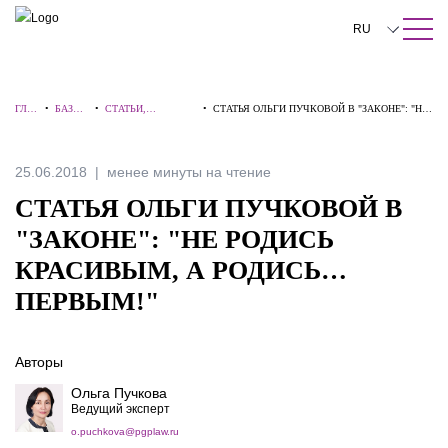
ПОИСК ПО САЙТУ
Закрыть
RU
English
ГЛА
•
БАЗА
•
СТАТЬИ,
•
СТАТЬЯ ОЛЬГИ ПУЧКОВОЙ В "ЗАКОНЕ": "НЕ
中文
ВНА
ЗНАНИ
КОММЕНТАРИИ,
РОДИСЬ КРАСИВЫМ, А РОДИСЬ…
Я
Й
ИНТЕРВЬЮ
ПЕРВЫМ!"
한국어
25.06.2018
менее минуты на чтение
Deutsch
СТАТЬЯ ОЛЬГИ ПУЧКОВОЙ В
Italiano
"ЗАКОНЕ": "НЕ РОДИСЬ
КРАСИВЫМ, А РОДИСЬ…
Español
ПЕРВЫМ!"
Français
日本語
Авторы
Português
Ольга Пучкова
Ведущий эксперт
Türkçe
o.puchkova@pgplaw.ru