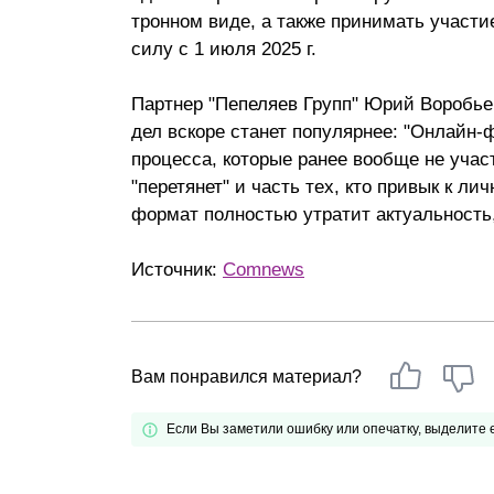
трон­ном ви­де, а так­же при­нимать учас­тие
Почему «Пепеляев Групп»?
си­лу с 1 июля 2025 г.
Обращение Управляющего
Партнер "Пепеляев Групп" Юрий Воробье
Партнера
дел вскоре станет популярнее: "Онлайн-
Социальная
процесса, которые ранее вообще не учас
ответственность
"перетянет" и часть тех, кто привык к л
формат полностью утратит актуальность,
Источник:
Comnews
Вам понравился материал?
Если Вы заметили ошибку или опечатку, выделите