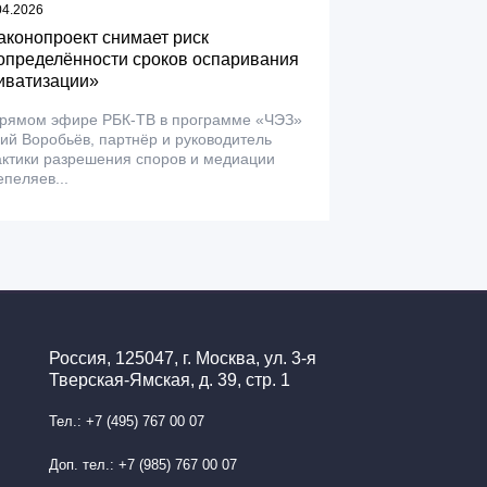
04.2026
аконопроект снимает риск
определённости сроков оспаривания
иватизации»
прямом эфире РБК-ТВ в программе «ЧЭЗ»
й Воробьёв, партнёр и руководитель
ктики разрешения споров и медиации
пеляев...
Россия, 125047, г. Москва, ул. 3-я
Тверская-Ямская, д. 39, стр. 1
Тел.: +7 (495) 767 00 07
Доп. тел.: +7 (985) 767 00 07