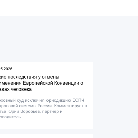
05.2026
кие последствия у отмены
именения Европейской Конвенции о
авах человека
рховный суд исключил юрисдикцию ЕСПЧ
правовой системы России. Комментирует в
тье Юрий Воробьёв, партнёр и
оводитель...