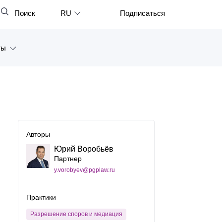
Поиск
RU
Подписаться
Закрыть
English
ты
中文
한국어
а
Deutsch
Петербург
Italiano
ярск
Español
Авторы
восток
Юрий Воробьёв
Français
Партнер
тан
日本語
y.vorobyev@pgplaw.ru
Português
Практики
Türkçe
Разрешение споров и медиация