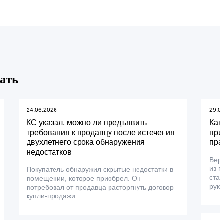
ать
24.06.2026
29.
КС указал, можно ли предъявить
Ка
требования к продавцу после истечения
пр
двухлетнего срока обнаружения
пр
недостатков
Ве
из 
Покупатель обнаружил скрытые недостатки в
ста
помещении, которое приобрел. Он
рук
потребовал от продавца расторгнуть договор
купли-продажи...