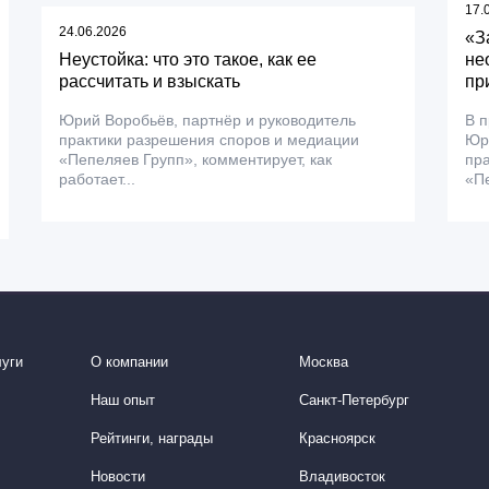
17.
24.06.2026
«З
Неустойка: что это такое, как ее
не
рассчитать и взыскать
пр
Юрий Воробьёв, партнёр и руководитель
В 
практики разрешения споров и медиации
Юри
«Пепеляев Групп», комментирует, как
пра
работает...
«Пе
уги
О компании
Москва
Наш опыт
Санкт-Петербург
Рейтинги, награды
Красноярск
Новости
Владивосток