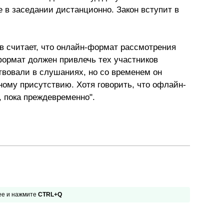
 в за­седа­нии дис­тан­цион­но. За­кон всту­пит в
Презентации экспертов
Китай
Брошюры
в считает, что онлайн-формат рассмотрения
формат должен привлечь тех участников
твовали в слушаниях, но со временем он
ичному присутствию. Хотя говорить, что офлайн-
 пока преждевременно".
 ее и нажмите
CTRL+Q