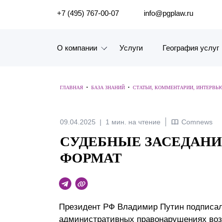
ПОИСК ПО САЙТУ
+7 (495) 767-00-07
info@pgplaw.ru
О компании
Услуги
География услуг
Знакомство с компанией
ГЛАВНАЯ
•
БАЗА ЗНАНИЙ
•
СТАТЬИ, КОММЕНТАРИИ, ИНТЕРВЬ
География услуг
Наш опыт
09.04.2025
1 мин. на чтение
Comnews
СУДЕБНЫЕ ЗАСЕДАНИ
Рейтинги, Награды, Цифры
ФОРМАТ
Новости
Карьера
Пре­зидент РФ Вла­димир Пу­тин под­пи­сал 
История компании
ад­ми­нис­тра­тив­ных пра­вона­руше­ниях во