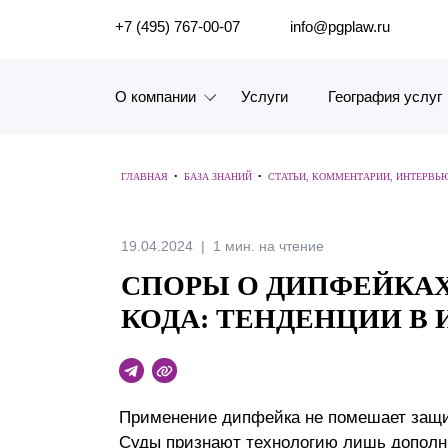
ПОИСК ПО САЙТУ
+7 (495) 767-00-07
info@pgplaw.ru
О компании
Услуги
География услуг
Знакомство с компанией
ГЛАВНАЯ
•
БАЗА ЗНАНИЙ
•
СТАТЬИ, КОММЕНТАРИИ, ИНТЕРВЬ
География услуг
Наш опыт
19.04.2024
1 мин. на чтение
СПОРЫ О ДИПФЕЙКАХ
Рейтинги, Награды, Цифры
КОДА: ТЕНДЕНЦИИ В
Новости
Карьера
Применение дипфейка не помешает защи
История компании
Суды признают технологию лишь дополн