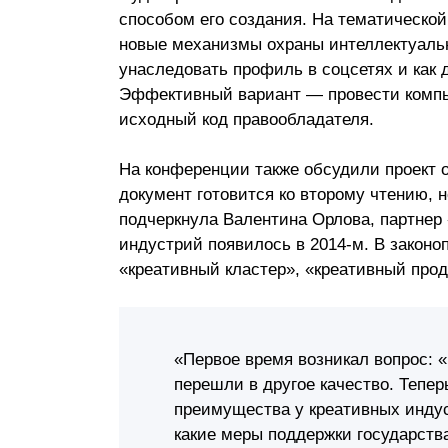
способом его создания. На тематической
Почему «Пепеляев Групп»?
новые механизмы охраны интеллектуальн
унаследовать профиль в соцсетях и как д
Обращение Управляющего
Эффективный вариант — провести компью
Партнера
исходный код правообладателя.
Социальная
ответственность
На конференции также обсудили проект 
документ готовится ко второму чтению, н
подчеркнула Валентина Орлова, партнер
индустрий появилось в 2014-м. В законо
«креативный кластер», «креативный прод
«Первое время возникал вопрос: 
перешли в другое качество. Тепер
преимущества у креативных индус
какие меры поддержки государства