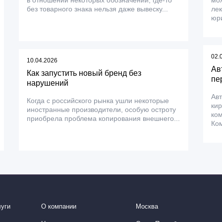
в отношении некоторых обозначений, где-то
мо
без товарного знака нельзя даже вывеску...
лек
юри
02.
10.04.2026
Ав
Как запустить новый бренд без
пе
нарушений
Авт
Когда с российского рынка ушли некоторые
ки
иностранные производители, особую остроту
ком
приобрела проблема копирования внешнего...
Ком
уги
О компании
Москва