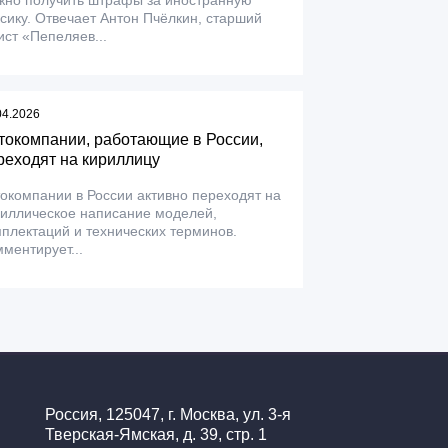
жно получить штрафы за иностранную
сику. Отвечает Антон Пчёлкин, старший
ст «Пепеляев...
04.2026
токомпании, работающие в России,
реходят на кириллицу
окомпании в России активно переходят на
риллическое написание моделей,
плектаций и технических терминов.
ментирует...
Россия, 125047, г. Москва, ул. 3-я
Тверская-Ямская, д. 39, стр. 1