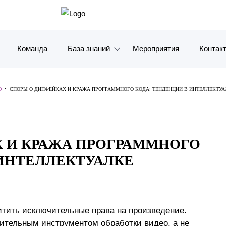
Команда
База знаний
Мероприятия
Контак
Обзоры
Москв
Ю
•
СПОРЫ О ДИПФЕЙКАХ И КРАЖА ПРОГРАММНОГО КОДА: ТЕНДЕНЦИИ В ИНТЕЛЛЕКТУА
Алерты
Санкт-
Статьи и комментарии
Красно
 И КРАЖА ПРОГРАММНОГО
Видео
Влади
 ИНТЕЛЛЕКТУАЛКЕ
Книги
Татарс
Журналы
ОАЭ
тить исключительные права на произведение.
Антикризисный инфопортал
Корея
ительным инструментом обработки видео, а не