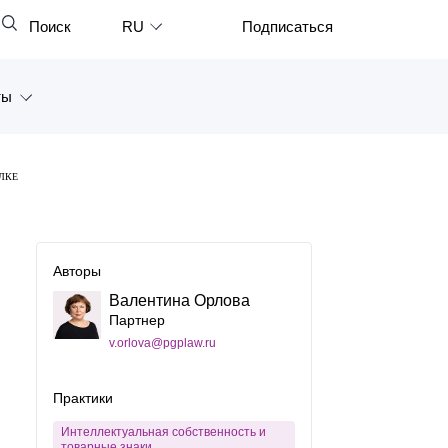
Поиск
RU
Подписаться
Закрыть
English
ты
中文
한국어
а
ЛКЕ
Deutsch
Петербург
Italiano
ярск
Español
Авторы
восток
Валентина Орлова
Français
Партнер
тан
日本語
v.orlova@pgplaw.ru
Português
Практики
Türkçe
Интеллектуальная собственность и
товарные знаки