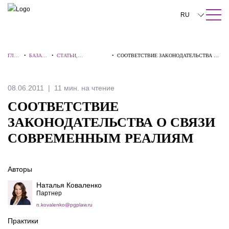
ПОИСК ПО САЙТУ
Закрыть
RU
English
ГЛАВ
•
БАЗА
•
СТАТЬИ,
•
СООТВЕТСТВИЕ ЗАКОНОДАТЕЛЬСТВА О
中文
НАЯ
ЗНАНИ
КОММЕНТАРИИ,
СВЯЗИ СОВРЕМЕННЫМ РЕАЛИЯМ
Й
ИНТЕРВЬЮ
한국어
08.06.2011
11 мин. на чтение
Deutsch
СООТВЕТСТВИЕ
Italiano
ЗАКОНОДАТЕЛЬСТВА О СВЯЗИ
СОВРЕМЕННЫМ РЕАЛИЯМ
Español
Français
Авторы
日本語
Наталья Коваленко
Партнер
Português
n.kovalenko@pgplaw.ru
Türkçe
Практики