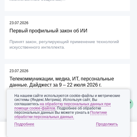
23.07.2026
Первый профильный закон об ИИ
Принят закон, регулирующий применение технологий
искусственного интеллекта.
23.07.2026
Телекоммуникации, медиа, ИТ, персональные
данные. Дайджест за 9 – 22 июля 2026 г.
Главные новости: Совет Федерации одобрил закон о
На нашем сайте используются cookie-файлы и метрические
системы (Яндекс.Метрика). Используя сайт, Вы
поддержке «Почты России»; предложены критерии
соглашаетесь
на обработку персональных данных при
определения «мошеннических»...
помощи cookie-файлов
. Подробнее об обработке
персональных данных Вы можете узнать в
Политике
обработки персональных данных.
Подробнее