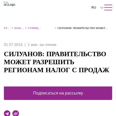
ПОИСК ПО САЙТУ
Закрыть
RU
English
ГЛА
•
БАЗА
•
СТАТЬИ,
•
СИЛУАНОВ: ПРАВИТЕЛЬСТВО МОЖЕТ
中文
ВНА
ЗНАНИ
КОММЕНТАРИИ,
РАЗРЕШИТЬ РЕГИОНАМ НАЛОГ С ПРОДАЖ
Я
Й
ИНТЕРВЬЮ
한국어
01.07.2014
1 мин. на чтение
Deutsch
СИЛУАНОВ: ПРАВИТЕЛЬСТВО
Italiano
МОЖЕТ РАЗРЕШИТЬ
РЕГИОНАМ НАЛОГ С ПРОДАЖ
Español
Français
日本語
Подписаться на рассылку
Português
Türkçe