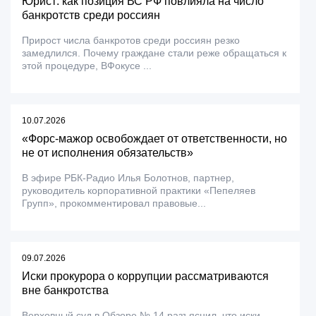
Юрист: как позиция ВС РФ повлияла на число
банкротств среди россиян
Прирост числа банкротов среди россиян резко
замедлился. Почему граждане стали реже обращаться к
этой процедуре, ВФокусе ...
10.07.2026
«Форс-мажор освобождает от ответственности, но
не от исполнения обязательств»
В эфире РБК-Радио Илья Болотнов, партнер,
руководитель корпоративной практики «Пепеляев
Групп», прокомментировал правовые...
09.07.2026
Иски прокурора о коррупции рассматриваются
вне банкротства
Верховный суд в Обзоре № 14 разъяснил, что иски