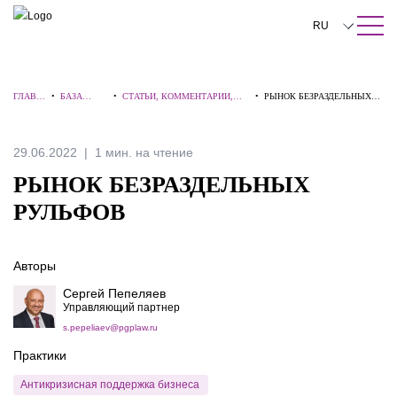
ПОИСК ПО САЙТУ
Закрыть
RU
English
ГЛАВН
•
БАЗА
•
СТАТЬИ, КОММЕНТАРИИ,
•
РЫНОК БЕЗРАЗДЕЛЬНЫХ
中文
АЯ
ЗНАНИЙ
ИНТЕРВЬЮ
РУЛЬФОВ
한국어
29.06.2022
1 мин. на чтение
Deutsch
РЫНОК БЕЗРАЗДЕЛЬНЫХ
Italiano
РУЛЬФОВ
Español
Авторы
Français
Сергей Пепеляев
日本語
Управляющий партнер
s.pepeliaev@pgplaw.ru
Português
Практики
Türkçe
Антикризисная поддержка бизнеса