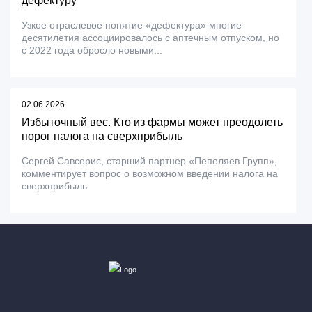
дефектуру
Узкое отраслевое понятие «дефектура» многие
десятилетия ассоциировалось с аптечным отпуском, но
с 2022 года обросло новыми...
02.06.2026
Избыточный вес. Кто из фармы может преодолеть
порог налога на сверхприбыль
Сергей Савсерис, старший партнер «Пепеляев Групп»,
комментирует вопрос о возможном введении налога на
сверхприбыль.