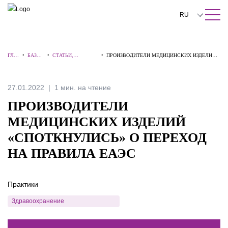
ПОИСК ПО САЙТУ
Закрыть
RU
English
ГЛА
•
БАЗА
•
СТАТЬИ,
•
ПРОИЗВОДИТЕЛИ МЕДИЦИНСКИХ ИЗДЕЛИЙ
中文
ВНА
ЗНАНИ
КОММЕНТАРИИ,
«СПОТКНУЛИСЬ» О ПЕРЕХОД НА ПРАВИЛА
Я
Й
ИНТЕРВЬЮ
ЕАЭС
한국어
27.01.2022
1 мин. на чтение
Deutsch
ПРОИЗВОДИТЕЛИ
Italiano
МЕДИЦИНСКИХ ИЗДЕЛИЙ
«СПОТКНУЛИСЬ» О ПЕРЕХОД
Español
НА ПРАВИЛА ЕАЭС
Français
日本語
Практики
Português
Здравоохранение
Türkçe