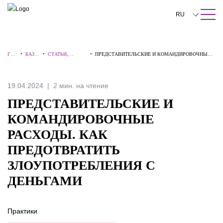
ПОИСК ПО САЙТУ
Закрыть
RU
English
ГЛА
•
БАЗА
•
СТАТЬИ,
•
ПРЕДСТАВИТЕЛЬСКИЕ И КОМАНДИРОВОЧНЫЕ
中文
ВН
ЗНАН
КОММЕНТАРИИ
РАСХОДЫ. КАК ПРЕДОТВРАТИТЬ
АЯ
ИЙ
, ИНТЕРВЬЮ
ЗЛОУПОТРЕБЛЕНИЯ С ДЕНЬГАМИ
한국어
19.04.2024
2 мин. на чтение
Deutsch
ПРЕДСТАВИТЕЛЬСКИЕ И
Italiano
КОМАНДИРОВОЧНЫЕ
РАСХОДЫ. КАК
Español
ПРЕДОТВРАТИТЬ
Français
ЗЛОУПОТРЕБЛЕНИЯ С
日本語
ДЕНЬГАМИ
Português
Практики
Türkçe