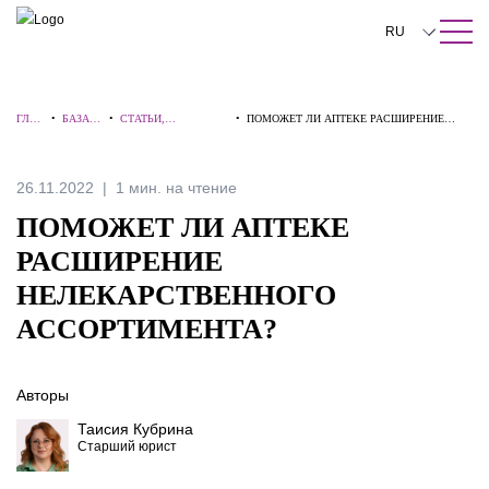
ПОИСК ПО САЙТУ
Закрыть
RU
English
ГЛА
•
БАЗА
•
СТАТЬИ,
•
ПОМОЖЕТ ЛИ АПТЕКЕ РАСШИРЕНИЕ
中文
ВНА
ЗНАНИ
КОММЕНТАРИИ,
НЕЛЕКАРСТВЕННОГО АССОРТИМЕНТА?
Я
Й
ИНТЕРВЬЮ
한국어
26.11.2022
1 мин. на чтение
Deutsch
ПОМОЖЕТ ЛИ АПТЕКЕ
Italiano
РАСШИРЕНИЕ
НЕЛЕКАРСТВЕННОГО
Español
АССОРТИМЕНТА?
Français
日本語
Авторы
Português
Таисия Кубрина
Старший юрист
Türkçe