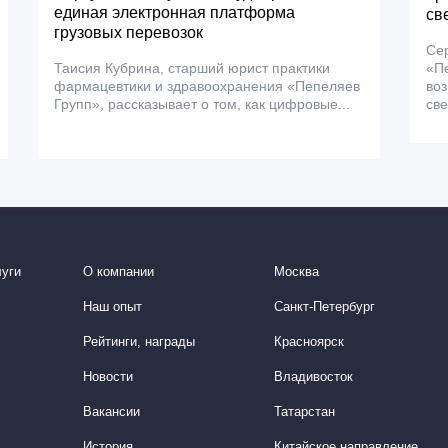
единая электронная платформа
св
грузовых перевозок
Сер
Таисия Кубрина, старший юрист практики
«Пе
фармацевтики и здравоохранения «Пепеляев
во
Групп», рассказывает о том, как цифровые...
св
уги
О компании
Москва
Наш опыт
Санкт-Петербург
Рейтинги, награды
Красноярск
Новости
Владивосток
Вакансии
Татарстан
История
Китайское направление