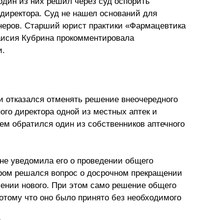
 один из них решил через суд оспорить
Презентации экспертов
Китай
 директора. Суд не нашел оснований для
неров. Старший юрист практики «Фармацевтика
Брошюры
аисия Кубрина прокомментировала
и.
 отказался отменять решение внеочередного
ого директора одной из местных аптек и
ем обратился один из собственников аптечного
 не уведомила его о проведении общего
тором решался вопрос о досрочном прекращении
чении нового. При этом само решение общего
потому что оно было принято без необходимого