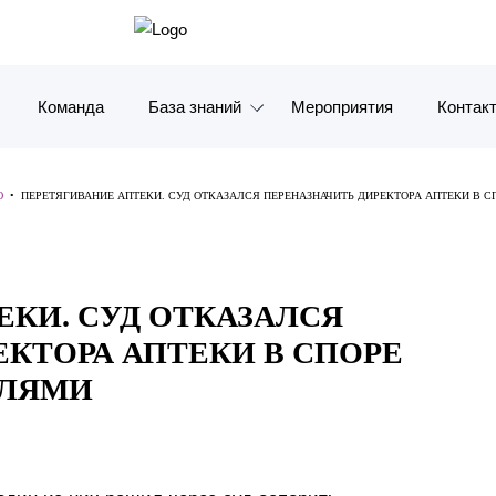
Команда
База знаний
Мероприятия
Контак
Обзоры
Москв
Ю
•
ПЕРЕТЯГИВАНИЕ АПТЕКИ. СУД ОТКАЗАЛСЯ ПЕРЕНАЗНАЧИТЬ ДИРЕКТОРА АПТЕКИ В 
Алерты
Санкт-
Статьи и комментарии
Красно
ЕКИ. СУД ОТКАЗАЛСЯ
Видео
Влади
ЕКТОРА АПТЕКИ В СПОРЕ
Книги
Татарс
ЕЛЯМИ
Журналы
ОАЭ
Антикризисный инфопортал
Корея