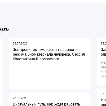
ать
09.07.2026
23.
Зов крови: метаморфозы правового
За
режима биоматериала человека. Сессия
оп
Константина Шарловского
Узк
мно
апт
нов
02.
23.06.2026
Из
Виртуальный путь. Как будет работать
пр