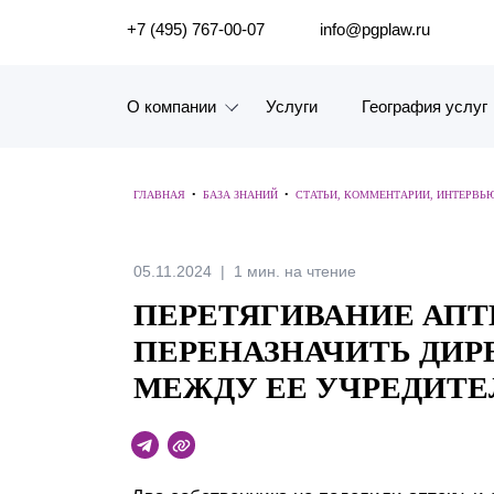
ПОИСК ПО САЙТУ
+7 (495) 767-00-07
info@pgplaw.ru
О компании
Услуги
География услуг
Знакомство с компанией
ГЛАВНАЯ
•
БАЗА ЗНАНИЙ
•
СТАТЬИ, КОММЕНТАРИИ, ИНТЕРВЬ
География услуг
Наш опыт
05.11.2024
1 мин. на чтение
ПЕРЕТЯГИВАНИЕ АПТ
Рейтинги, Награды, Цифры
ПЕРЕНАЗНАЧИТЬ ДИР
Новости
МЕЖДУ ЕЕ УЧРЕДИТ
Карьера
История компании