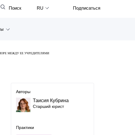
Поиск
RU
Подписаться
Закрыть
English
ты
中文
한국어
а
СПОРЕ МЕЖДУ ЕЕ УЧРЕДИТЕЛЯМИ
Deutsch
Петербург
Italiano
ярск
Español
восток
Авторы
Français
Таисия Кубрина
тан
日本語
Старший юрист
Português
Türkçe
Практики