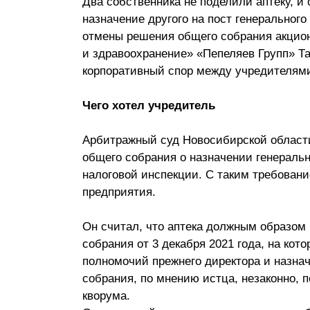
Два собственника не поделили аптеку, и
Почему «Пепеляев Групп»?
назначение другого на пост генерального
отмены решения общего собрания акцио
Обращение Управляющего
и здравоохранение» «Пепеляев Групп» Т
Партнера
корпоративный спор между учредителям
Социальная
Чего хотел учредитель
ответственность
Арбитражный суд Новосибирской области
общего собрания о назначении генеральн
налоговой инспекции. С таким требовани
предприятия.
Он считал, что аптека должным образом
собрания от 3 декабря 2021 года, на ко
полномочий прежнего директора и назна
собрания, по мнению истца, незаконно, 
кворума.