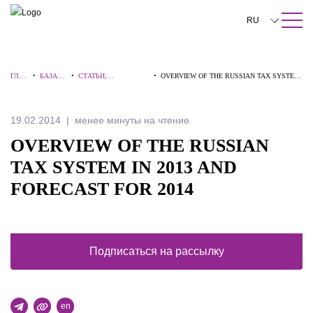
ПОИСК ПО САЙТУ
Закрыть
RU
English
ГЛАВ
•
БАЗА
•
СТАТЬИ,
•
OVERVIEW OF THE RUSSIAN TAX SYSTEM
中文
НАЯ
ЗНАНИ
КОММЕНТАРИИ,
IN 2013 AND FORECAST FOR 2014
Й
ИНТЕРВЬЮ
한국어
19.02.2014
менее минуты на чтение
Deutsch
OVERVIEW OF THE RUSSIAN
Italiano
TAX SYSTEM IN 2013 AND
FORECAST FOR 2014
Español
Français
日本語
Подписаться на рассылку
Português
Türkçe
en