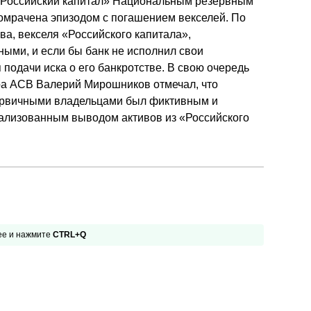
а «Российский капитал» Национальным резервным
 омрачена эпизодом с погашением векселей. По
а, векселя «Российского капитала»,
ыми, и если бы банк не исполнил свои
 подачи иска о его банкротстве. В свою очередь
ра АСВ Валерий Мирошников отмечал, что
первичными владельцами был фиктивным и
гализованным выводом активов из «Российского
 ее и нажмите
CTRL+Q