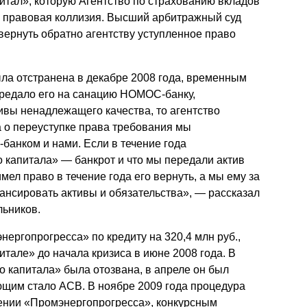
итал», которую Агентство по страхованию вкладов
Презентации экспертов
Китай
ь правовая коллизия. Высший арбитражный суд
ернуть обратно агентству уступленное право
Брошюры
ла отстранена в декабре 2008 года, временным
редало его на санацию НОМОС-банку,
тивы ненадлежащего качества, то агентство
а о переуступке права требования мы
анком и нами. Если в течение года
 капитала» — банкрот и что мы передали актив
ел право в течение года его вернуть, а мы ему за
лансировать активы и обязательства», — рассказал
льников.
ергопрогресса» по кредиту на 320,4 млн руб.,
тале» до начала кризиса в июне 2008 года. В
о капитала» была отозвана, в апреле он был
ющим стало АСВ. В ноябре 2009 года процедура
ении «Промэнергопрогресса», конкурсным