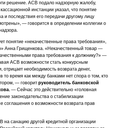
эти решение. АСВ подало надзорную жалобу,
 кассационной инстанции указал, что понятие
а и последствия его передачи другому лицу
отрены», — говорится в опре­делении коллегии о
надзора.
ует понятие «некачественные права требования»,
о» Анна Грищенкова. «Некачественный товар —
некачественными права требования к должнику?» —
давая АСВ возможности стать конкурсным
, отрицает необходимость возврата денег,
в то время как между банками нет спора о том, кто
тором, — говорит
руководитель банковской
ова.
— Сейчас это действительно «головная
ение законодатель­ства о стабилизации
е соглашения о возможности возврата прав
В на санацию другой кредитной организации