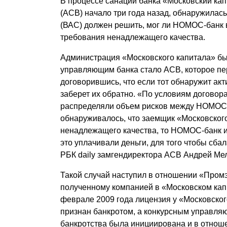
В процессе санации банка «Московский кап
Почему «Пепеляев Групп»?
(АСВ) начало три года назад, обнаружилас
(ВАС) должен решить, мог ли НОМОС-банк в
Обращение Управляющего
требования ненадлежащего качества.
Партнера
Администрация «Московского капитала» бы
управляющим банка стало АСВ, которое пе
Социальная
договорившись, что если тот обнаружит ак
ответственность
заберет их обратно. «По условиям договор
распределяли объем рисков между НОМОС-б
обнаруживалось, что заемщик «Московского
ненадлежащего качества, то НОМОС-банк им
это уплачивали деньги, для того чтобы сба
РБК daily замгендиректора АСВ Андрей Ме
Такой случай наступил в отношении «Промэн
полученному компанией в «Московском капи
феврале 2009 года лицензия у «Московског
признан банкротом, а конкурсным управля
банкротства была инициирована и в отнош