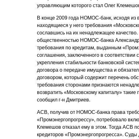
управляющим которого стал Олег Клемешо
В конце 2009 года НОМОС-банк, исходя из
находящиеся у него требования «Московско
сославшись на их ненадлежащее качество. 
общественностью НОМОС-банка Александр Д
требования по кредитам, выданным «Промэ
соглашения, заключенного в соответствии 
укрепления стабильности банковской систем
договора о передаче имущества и обязател
договором, который содержит перечень обс
требования сторонами признаются ненадл
возвратить «Московскому капиталу» такие
сообщил г-н Дмитриев.
АСВ, получив от НОМОС-банка права требо
«Промэнергопрогрессу», потребовало включ
Клемешов отказал ему в этом. Тогда АСВ по
кредиторов «Пром­энергопрогресса». Суды 