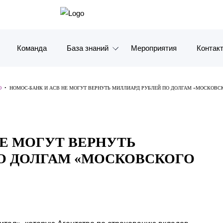
Команда
База знаний
Мероприятия
Контак
Обзоры
Москв
Ю
•
НОМОС-БАНК И АСВ НЕ МОГУТ ВЕРНУТЬ МИЛЛИАРД РУБЛЕЙ ПО ДОЛГАМ «МОСКОВС
Алерты
Санкт-
Статьи и комментарии
Красно
НЕ МОГУТ ВЕРНУТЬ
Видео
Влади
О ДОЛГАМ «МОСКОВСКОГО
Книги
Татарс
Журналы
ОАЭ
Антикризисный инфопортал
Корея