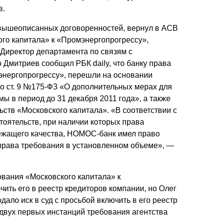
в.
 вышеописанных договоренностей, вернул в АСВ
го капитала» к «Пром­энергопрогрессу»,
Директор департамента по связям с
митриев сообщил РБК daily, что банку права
нергопрогрессу», перешли на основании
со ст. 9 №175-ФЗ «О дополнительных мерах для
ы в период до 31 декабря 2011 года», а также
ьств «Московского капитала». «В соответствии с
тоятельств, при наличии которых права
ежащего качества, НОМОС-банк имел право
 права требования в установленном объеме», —
вания «Московского капитала» к
ить его в реестр кредиторов компании, но Олег
дало иск в суд с просьбой включить в его реестр
двух первых инстанций требования агентства