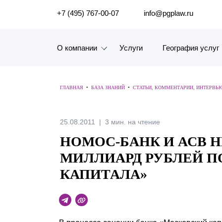
ПОИСК ПО САЙТУ
+7 (495) 767-00-07
info@pgplaw.ru
О компании
Услуги
География услуг
Знакомство с компанией
ГЛАВНАЯ
•
БАЗА ЗНАНИЙ
•
СТАТЬИ, КОММЕНТАРИИ, ИНТЕРВЬ
География услуг
Наш опыт
25.08.2011
3 мин. на чтение
НОМОС-БАНК И АСВ 
Рейтинги, Награды, Цифры
МИЛЛИАРД РУБЛЕЙ П
Новости
КАПИТАЛА»
Карьера
История компании