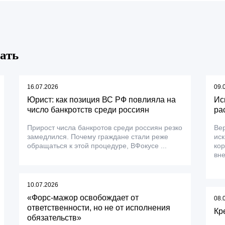
ать
16.07.2026
09.
Юрист: как позиция ВС РФ повлияла на
Ис
число банкротств среди россиян
ра
Прирост числа банкротов среди россиян резко
Вер
замедлился. Почему граждане стали реже
ис
обращаться к этой процедуре, ВФокусе ...
ко
вне
10.07.2026
«Форс-мажор освобождает от
08.
ответственности, но не от исполнения
Кр
обязательств»