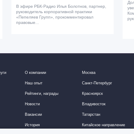
До
В эфире РБК-Радио Илья Болотнов, партнер,
уве
руководитель корпоративной практики
Ком
«Пепеляев Групп», прокомментировал
рук
правовые...
уги
О компании
Москва
Наш опыт
Санкт-Петербург
Рейтинги, награды
Красноярск
Новости
Владивосток
Вакансии
Татарстан
История
Китайское направление