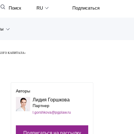
Поиск
RU
Подписаться
Закрыть
English
ты
中文
한국어
а
КОГО КАПИТАЛА»
Deutsch
Петербург
Italiano
ярск
Español
восток
Авторы
Français
Лидия Горшкова
тан
日本語
Партнер
l.gorshkova@pgplaw.ru
Português
Türkçe
Подписаться на рассылку