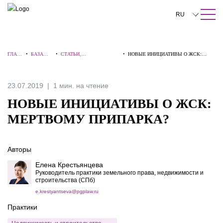
ПОИСК ПО САЙТУ
Закрыть
RU
English
ГЛАВ
•
БАЗА
•
СТАТЬИ,
•
НОВЫЕ ИНИЦИАТИВЫ О ЖСК:
中文
НАЯ
ЗНАНИЙ
КОММЕНТАРИИ,
МЕРТВОМУ ПРИПАРКА?
ИНТЕРВЬЮ
한국어
23.07.2019
1 мин. на чтение
Deutsch
НОВЫЕ ИНИЦИАТИВЫ О ЖСК:
Italiano
МЕРТВОМУ ПРИПАРКА?
Español
Авторы
Français
Елена Крестьянцева
日本語
Руководитель практики земельного права, недвижимости и
строительства (СПб)
Português
e.krestyantseva@pgplaw.ru
Практики
Türkçe