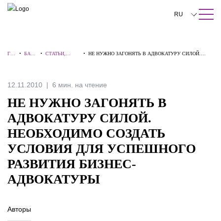
ПОИСК ПО САЙТУ
Закрыть
RU
English
ГЛ
•
БАЗА
•
СТАТЬИ,
•
НЕ НУЖНО ЗАГОНЯТЬ В АДВОКАТУРУ СИЛОЙ.
中文
АВ
ЗНАН
КОММЕНТАР
НЕОБХОДИМО СОЗДАТЬ УСЛОВИЯ ДЛЯ
НА
ИЙ
ИИ,
УСПЕШНОГО РАЗВИТИЯ БИЗНЕС-АДВОКАТУРЫ
Я
ИНТЕРВЬЮ
한국어
12.11.2010
6 мин. на чтение
Deutsch
НЕ НУЖНО ЗАГОНЯТЬ В
Italiano
АДВОКАТУРУ СИЛОЙ.
НЕОБХОДИМО СОЗДАТЬ
Español
УСЛОВИЯ ДЛЯ УСПЕШНОГО
Français
РАЗВИТИЯ БИЗНЕС-
日本語
АДВОКАТУРЫ
Português
Авторы
Türkçe