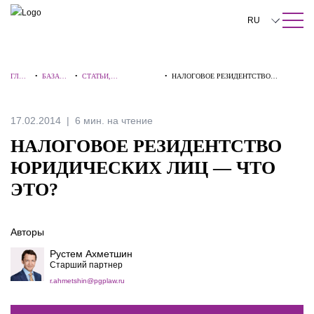
ПОИСК ПО САЙТУ
Закрыть
RU
English
ГЛАВ
•
БАЗА
•
СТАТЬИ,
•
НАЛОГОВОЕ РЕЗИДЕНТСТВО
中文
НАЯ
ЗНАНИЙ
КОММЕНТАРИИ,
ЮРИДИЧЕСКИХ ЛИЦ — ЧТО ЭТО?
ИНТЕРВЬЮ
한국어
17.02.2014
6 мин. на чтение
Deutsch
НАЛОГОВОЕ РЕЗИДЕНТСТВО
Italiano
ЮРИДИЧЕСКИХ ЛИЦ — ЧТО
ЭТО?
Español
Français
Авторы
日本語
Рустем Ахметшин
Старший партнер
Português
r.ahmetshin@pgplaw.ru
Türkçe