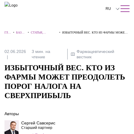
ПОИСК ПО САЙТУ
Закрыть
RU
English
ГЛА
•
БАЗА
•
СТАТЬИ,
•
ИЗБЫТОЧНЫЙ ВЕС. КТО ИЗ ФАРМЫ МОЖЕТ
中文
ВНА
ЗНАНИ
КОММЕНТАРИИ,
ПРЕОДОЛЕТЬ ПОРОГ НАЛОГА НА
Я
Й
ИНТЕРВЬЮ
СВЕРХПРИБЫЛЬ
한국어
02.06.2026
3 мин. на
Фармацевтический
чтение
вестник
Deutsch
ИЗБЫТОЧНЫЙ ВЕС. КТО ИЗ
Italiano
ФАРМЫ МОЖЕТ ПРЕОДОЛЕТЬ
Español
ПОРОГ НАЛОГА НА
Français
СВЕРХПРИБЫЛЬ
日本語
Авторы
Português
Сергей Савсерис
Türkçe
Старший партнер