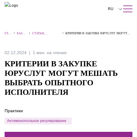
ПОИСК ПО САЙТУ
Закрыть
RU
English
ГЛА
•
БАЗА
•
СТАТЬИ,
•
КРИТЕРИИ В ЗАКУПКЕ ЮРУСЛУГ МОГУТ
中文
ВНА
ЗНАНИ
КОММЕНТАРИИ,
МЕШАТЬ ВЫБРАТЬ ОПЫТНОГО
Я
Й
ИНТЕРВЬЮ
ИСПОЛНИТЕЛЯ
한국어
02.12.2024
1 мин. на чтение
Deutsch
КРИТЕРИИ В ЗАКУПКЕ
Italiano
ЮРУСЛУГ МОГУТ МЕШАТЬ
ВЫБРАТЬ ОПЫТНОГО
Español
ИСПОЛНИТЕЛЯ
Français
日本語
Практики
Português
Антимонопольное регулирование
Türkçe