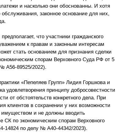
латежи и насколько они обоснованны. И хотя
Презентации экспертов
Китай
 обслуживания, законное основание для них,
да.
Брошюры
предполагает, что участники гражданского
 уважением к правам и законным интересам
может стать основанием для признания сделки
кономическим спорам Верховного Суда РФ от 5
 № А56-89525/2022).
практики «Пепеляев Групп» Лидия Горшкова и
ка удовлетворения принципу добросовестности
ти от обстоятельств конкретного дела. При
ия клиентов в сохранении у них возможности
м имуществом и не должны вводить
е СК по экономическим спорам Верховного
4-14824 по делу № А40-44342/2023).