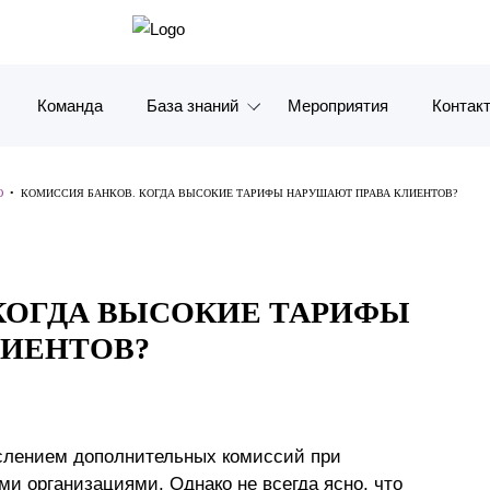
Команда
База знаний
Мероприятия
Контак
Обзоры
Москв
Ю
•
КОМИССИЯ БАНКОВ. КОГДА ВЫСОКИЕ ТАРИФЫ НАРУШАЮТ ПРАВА КЛИЕНТОВ?
Алерты
Санкт-
Статьи и комментарии
Красно
КОГДА ВЫСОКИЕ ТАРИФЫ
Видео
Влади
ЛИЕНТОВ?
Книги
Татарс
Журналы
ОАЭ
ислением дополнительных комиссий при
Антикризисный инфопортал
Корея
и организациями. Однако не всегда ясно, что