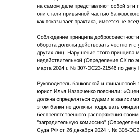
на самом деле представляют собой эти п
Почему «Пепеляев Групп»?
они стали привычной частью банковского
как показывает практика, имеется не всег
Обращение Управляющего
Партнера
Соблюдение принципа добросовестности 
Социальная
оборота должны действовать честно и с
ответственность
других лиц. Нарушение этого принципа 
недействительной (Определение СК по э
марта 2024 г. № 307-ЭС23-21546 по делу
Руководитель банковской и финансовой 
юрист Илья Назарченко пояснили: «Оцен
должна определяться судами в зависимос
этом банки не должны подрывать ожидан
беспрепятственного распоряжения свои
"заградительную комиссию" (Определени
Суда РФ от 26 декабря 2024 г. № 305-ЭС2