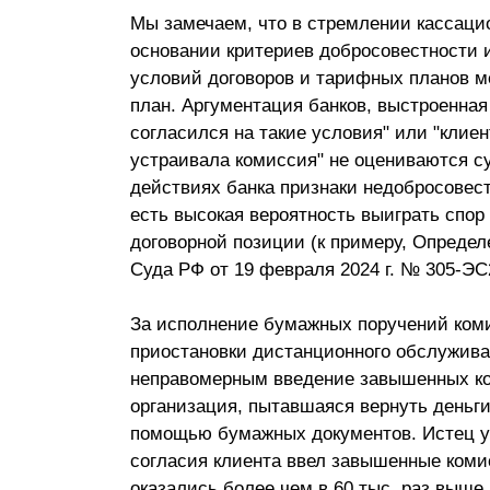
Мы замечаем, что в стремлении кассаци
основании критериев добросовестности 
условий договоров и тарифных планов м
план. Аргументация банков, выстроенная
согласился на такие условия" или "клиен
устраивала комиссия" не оцениваются с
действиях банка признаки недобросовес
есть высокая вероятность выиграть спор
договорной позиции (к примеру, Опреде
Суда РФ от 19 февраля 2024 г. № 305-ЭС
За исполнение бумажных поручений ком
приостановки дистанционного обслужива
неправомерным введение завышенных ко
организация, пытавшаяся вернуть деньги
помощью бумажных документов. Истец ука
согласия клиента ввел завышенные коми
оказались более чем в 60 тыс. раз выше