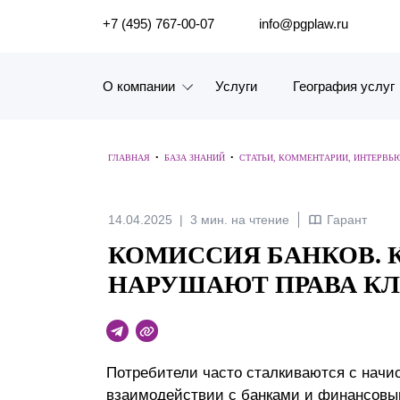
ПОИСК ПО САЙТУ
+7 (495) 767-00-07
info@pgplaw.ru
О компании
Услуги
География услуг
Знакомство с компанией
ГЛАВНАЯ
•
БАЗА ЗНАНИЙ
•
СТАТЬИ, КОММЕНТАРИИ, ИНТЕРВЬ
География услуг
Наш опыт
14.04.2025
3 мин. на чтение
Гарант
КОМИССИЯ БАНКОВ. 
Рейтинги, Награды, Цифры
НАРУШАЮТ ПРАВА К
Новости
Карьера
Потребители часто сталкиваются с нач
История компании
взаимодействии с банками и финансовым