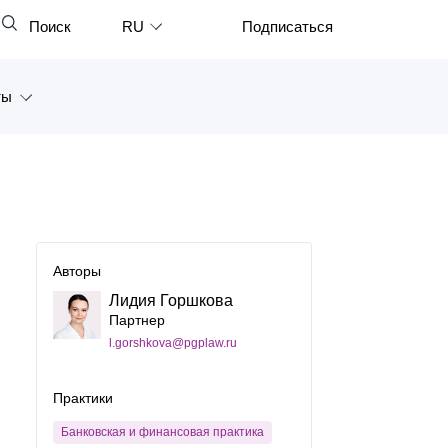
Поиск
RU
Подписаться
Закрыть
English
ты
中文
한국어
а
Deutsch
Петербург
Italiano
ярск
Español
Авторы
восток
Лидия Горшкова
Français
Партнер
тан
日本語
l.gorshkova@pgplaw.ru
Português
Практики
Türkçe
Банковская и финансовая практика