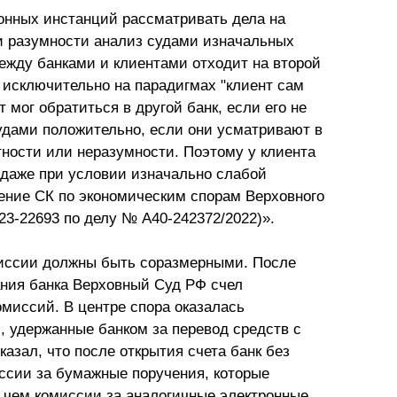
онных инстанций рассматривать дела на
и разумности анализ судами изначальных
ежду банками и клиентами отходит на второй
 исключительно на парадигмах "клиент сам
т мог обратиться в другой банк, если его не
удами положительно, если они усматривают в
тности или неразумности. Поэтому у клиента
 даже при условии изначально слабой
ление СК по экономическим спорам Верховного
23-22693 по делу № А40-242372/2022)».
иссии должны быть соразмерными. После
ния банка Верховный Суд РФ счел
миссий. В центре спора оказалась
, удержанные банком за перевод средств с
зал, что после открытия счета банк без
ссии за бумажные поручения, которые
, чем комиссии за аналогичные электронные