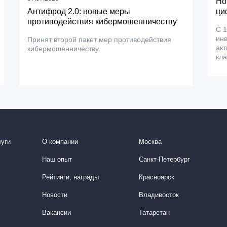
Но
Антифрод 2.0: новые меры
ци
противодействия кибермошенничеству
С 1
ин
Принят второй пакет мер противодействия
акт
кибермошенничеству.
кла
уги
О компании
Москва
Наш опыт
Санкт-Петербург
Рейтинги, награды
Красноярск
Новости
Владивосток
Вакансии
Татарстан