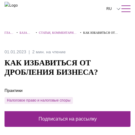
ПОИСК ПО САЙТУ
Закрыть
RU
English
ГЛАВН
•
БАЗА
•
СТАТЬИ, КОММЕНТАРИИ,
•
КАК ИЗБАВИТЬСЯ ОТ
中文
АЯ
ЗНАНИЙ
ИНТЕРВЬЮ
ДРОБЛЕНИЯ БИЗНЕСА?
한국어
01.01.2023
2 мин. на чтение
Deutsch
КАК ИЗБАВИТЬСЯ ОТ
Italiano
ДРОБЛЕНИЯ БИЗНЕСА?
Español
Практики
Français
Налоговое право и налоговые споры
日本語
Português
Подписаться на рассылку
Türkçe