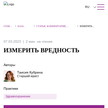
ПОИСК ПО САЙТУ
Закрыть
RU
English
ГЛАВНА
•
БАЗА
•
СТАТЬИ, КОММЕНТАРИИ,
•
ИЗМЕРИТЬ
中文
Я
ЗНАНИЙ
ИНТЕРВЬЮ
ВРЕДНОСТЬ
한국어
07.03.2023
2 мин. на чтение
Deutsch
ИЗМЕРИТЬ ВРЕДНОСТЬ
Italiano
Авторы
Español
Таисия Кубрина
Français
Старший юрист
日本語
Практики
Português
Здравоохранение
Türkçe