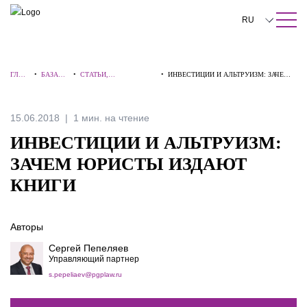
ПОИСК ПО САЙТУ
Закрыть
RU
English
ГЛАВ
•
БАЗА
•
СТАТЬИ,
•
ИНВЕСТИЦИИ И АЛЬТРУИЗМ: ЗАЧЕМ
中文
НАЯ
ЗНАНИЙ
КОММЕНТАРИИ,
ЮРИСТЫ ИЗДАЮТ КНИГИ
ИНТЕРВЬЮ
한국어
15.06.2018
1 мин. на чтение
Deutsch
ИНВЕСТИЦИИ И АЛЬТРУИЗМ:
Italiano
ЗАЧЕМ ЮРИСТЫ ИЗДАЮТ
КНИГИ
Español
Français
Авторы
日本語
Сергей Пепеляев
Управляющий партнер
Português
s.pepeliaev@pgplaw.ru
Türkçe