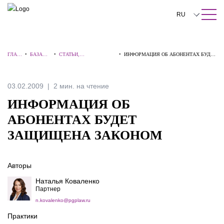
ПОИСК ПО САЙТУ
Закрыть
RU
English
ГЛАВ
•
БАЗА
•
СТАТЬИ,
•
ИНФОРМАЦИЯ ОБ АБОНЕНТАХ БУДЕТ
中文
НАЯ
ЗНАНИЙ
КОММЕНТАРИИ,
ЗАЩИЩЕНА ЗАКОНОМ
ИНТЕРВЬЮ
한국어
03.02.2009
2 мин. на чтение
Deutsch
ИНФОРМАЦИЯ ОБ
Italiano
АБОНЕНТАХ БУДЕТ
ЗАЩИЩЕНА ЗАКОНОМ
Español
Français
Авторы
日本語
Наталья Коваленко
Партнер
Português
n.kovalenko@pgplaw.ru
Türkçe
Практики