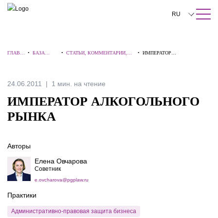
ПОИСК ПО САЙТУ
Закрыть
RU
English
ГЛАВН
•
БАЗА
•
СТАТЬИ, КОММЕНТАРИИ,
•
ИМПЕРАТОР
中文
АЯ
ЗНАНИЙ
ИНТЕРВЬЮ
АЛКОГОЛЬНОГО РЫНКА
한국어
24.06.2011
1 мин. на чтение
Deutsch
ИМПЕРАТОР АЛКОГОЛЬНОГО
Italiano
РЫНКА
Español
Авторы
Français
Елена Овчарова
日本語
Советник
e.ovcharova@pgplaw.ru
Português
Практики
Türkçe
Административно-правовая защита бизнеса