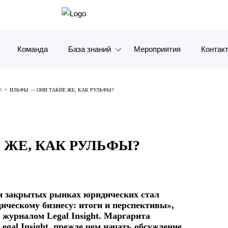
Команда
База знаний
Мероприятия
Контак
Обзоры
Москв
Ю
•
ИЛЬФЫ — ОНИ ТАКИЕ ЖЕ, КАК РУЛЬФЫ?
Алерты
Санкт-
Статьи и комментарии
Красно
 ЖЕ, КАК РУЛЬФЫ?
Видео
Влади
Книги
Татарс
и закрытых рынках юридических стал
Журналы
ОАЭ
ическому бизнесу: итоги и перспективы»,
журналом Legal Insight. Маргарита
Антикризисный инфопортал
Корея
egal Insight, прежде чем начать обсуждение