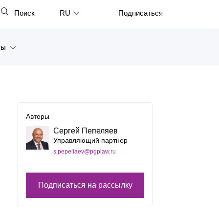
Поиск
RU
Подписаться
Закрыть
English
ты
中文
한국어
а
Deutsch
Петербург
Italiano
Авторы
ярск
Español
Сергей Пепеляев
Управляющий партнер
восток
Français
s.pepeliaev@pgplaw.ru
тан
日本語
Подписаться на рассылку
Português
Türkçe