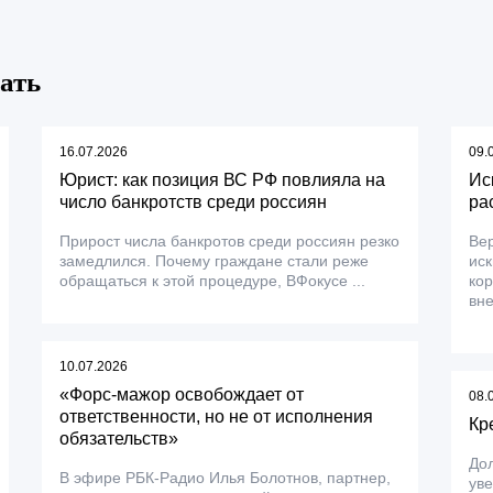
ать
16.07.2026
09.
Юрист: как позиция ВС РФ повлияла на
Ис
число банкротств среди россиян
ра
Прирост числа банкротов среди россиян резко
Вер
замедлился. Почему граждане стали реже
ис
обращаться к этой процедуре, ВФокусе ...
ко
вне
10.07.2026
«Форс-мажор освобождает от
08.
ответственности, но не от исполнения
Кр
обязательств»
До
В эфире РБК-Радио Илья Болотнов, партнер,
уве