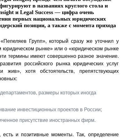
 фигурируют в названиях круглого стола и
Презентации экспертов
Китай
sight и Legal Success — цифра очень
вления первых национальных юридических
Брошюры
дерский позиции, а также с момента прихода
«Пепеляев Групп», который сразу же уточнил у
ом юридическом рынке» или о «юридическом рынке
, эти термины имеют совершенно разное значение.
развития российского рынка юридических услуг
и жив», хотя обстоятельств, препятствующих
новных:
департаментов, размеры которых иногда
ивание инвестиционных проектов в России;
иченное присутствие иностранных фирм.
о, есть и позитивные моменты. Так, определение