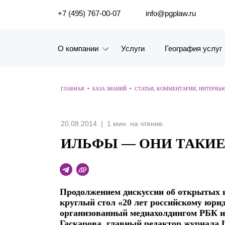
ПОИСК ПО САЙТУ
+7 (495) 767-00-07
info@pgplaw.ru
О компании
Услуги
География услуг
Знакомство с компанией
ГЛАВНАЯ
•
БАЗА ЗНАНИЙ
•
СТАТЬИ, КОММЕНТАРИИ, ИНТЕРВЬ
География услуг
Наш опыт
20.08.2014
1 мин. на чтение
ИЛЬФЫ — ОНИ ТАКИЕ
Рейтинги, Награды, Цифры
Новости
Продолжением дискуссии об открытых 
Карьера
круглый стол «20 лет российскому юрид
организованный медиахолдингом РБК и 
История компании
Гаскарова, главный редактор журнала L