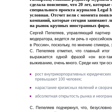
сделала пояснение, что 20 лет, которые
Почему «Пепеляев Групп»?
специального проекта журналов Legal In
условная. Отсчет вели с момента поя
Обращение Управляющего
компаний, которые сегодня занимают ли
Партнера
на рынок крупных иностранных фирм.
Сергей Пепеляев, управляющий партнер 
Социальная
модератора, ведется ли речь о «российск
ответственность
в России», поскольку, по мнению спикера
С. Пепеляев отметил, что главный итог 
выражается одной фразой «он все-так
выживанию, очень много. Среди них три ос
рост внутрикорпоративных юридических 
превышают 100 человек;
нарастание кризисных явлений и сворач
абсолютная открытость рынка и неогран
С. Пепеляев подчеркнул, что, безусловн