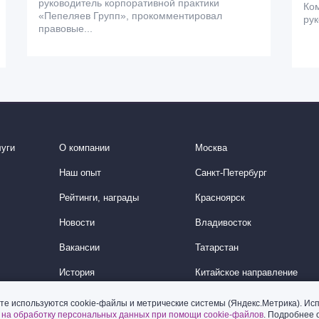
руководитель корпоративной практики
Ком
«Пепеляев Групп», прокомментировал
рук
правовые...
уги
О компании
Москва
Наш опыт
Санкт-Петербург
Рейтинги, награды
Красноярск
Новости
Владивосток
Вакансии
Татарстан
История
Китайское направление
Корейское направление
те используются cookie-файлы и метрические системы (Яндекс.Метрика). Исп
ь
на обработку персональных данных при помощи cookie-файлов
. Подробнее 