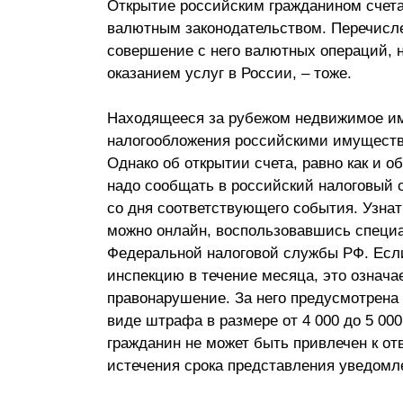
Открытие российским гражданином счета
Почему «Пепеляев Групп»?
валютным законодательством. Перечисле
совершение с него валютных операций, 
Обращение Управляющего
оказанием услуг в России, – тоже.
Партнера
Находящееся за рубежом недвижимое им
Социальная
налогообложения российскими имущест
ответственность
Однако об открытии счета, равно как и о
надо сообщать в российский налоговый о
со дня соответствующего события. Узнат
можно онлайн, воспользовавшись специ
Федеральной налоговой службы РФ. Есл
инспекцию в течение месяца, это означа
правонарушение. За него предусмотрена о
виде штрафа в размере от 4 000 до 5 000
гражданин не может быть привлечен к отв
истечения срока представления уведомл