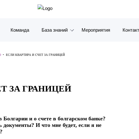
Команда
База знаний
Мероприятия
Контак
Обзоры
Москв
Ю
•
ЕСЛИ КВАРТИРА И СЧЕТ ЗА ГРАНИЦЕЙ
Алерты
Санкт-
Статьи и комментарии
Красно
ЕТ ЗА ГРАНИЦЕЙ
Видео
Влади
Книги
Татарс
в Болгарии и о счете в болгарском банке?
Журналы
ОАЭ
ь документы? И что мне будет, если я не
?
Антикризисный инфопортал
Корея