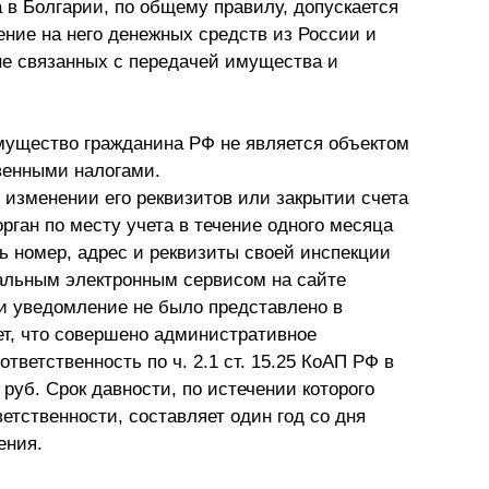
 в Болгарии, по общему правилу, допускается
Презентации экспертов
Китай
ние на него денежных средств из России и
не связанных с передачей имущества и
Брошюры
ущество гражданина РФ не является объектом
венными налогами.
б изменении его реквизитов или закрытии счета
рган по месту учета в течение одного месяца
ь номер, адрес и реквизиты своей инспекции
альным электронным сервисом на сайте
и уведомление не было представлено в
ет, что совершено административное
тветственность по ч. 2.1 ст. 15.25 КоАП РФ в
 руб. Срок давности, по истечении которого
етственности, составляет один год со дня
ения.