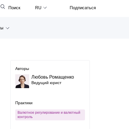
Поиск
RU
Подписаться
Закрыть
English
ты
中文
한국어
а
Deutsch
Петербург
Italiano
Авторы
ярск
Español
Любовь Ромащенко
Ведущий юрист
восток
Français
тан
日本語
Практики
Português
Валютное регулирование и валютный
контроль
Türkçe