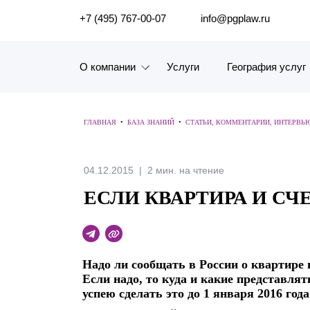
ПОИСК ПО САЙТУ
+7 (495) 767-00-07
info@pgplaw.ru
О компании
Услуги
География услуг
Знакомство с компанией
ГЛАВНАЯ
•
БАЗА ЗНАНИЙ
•
СТАТЬИ, КОММЕНТАРИИ, ИНТЕРВЬ
География услуг
Наш опыт
04.12.2015
2 мин. на чтение
ЕСЛИ КВАРТИРА И СЧ
Рейтинги, Награды, Цифры
Новости
Надо ли сообщать в России о квартире 
Карьера
Если надо, то куда и какие представлят
успею сделать это до 1 января 2016 года
История компании